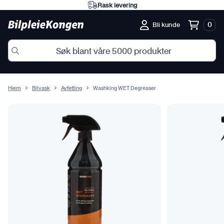
Eksperter på norske forh
0
Bli kunde
Hjem
Bilvask
Avfetting
Washking WET Degreaser