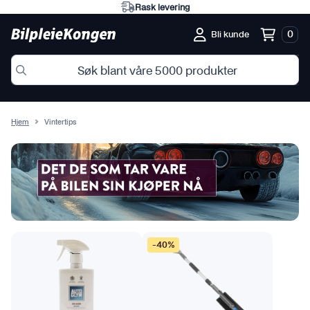
Rask levering
0
Bli kunde
Hjem
Vintertips
-40%