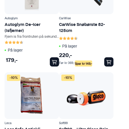
Autoglym
CarWise
Autoglym De-Icer
CarWise Snøbørste 82-
(Isfjerner)
125cm
Fjern is fra frontruten på sekunder
Karakter:
4.5 av 5 mulige
Karakter:
4.2 av 5 mulige
På lager
På lager
220
,-
179
,-
Før
kr
369
,-
Spar
kr
149
,-
D
-10%
-10%
e
t
t
e
p
r
o
Leca
Soft99