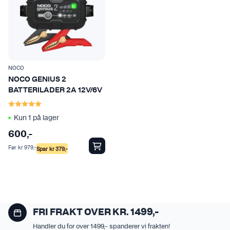
r
n
a
t
i
v
NOCO
e
NOCO GENIUS 2
n
BATTERILADER 2A 12V/6V
Karakter:
5.0 av 5 mulige
e
k
Kun 1 på lager
a
600
,-
n
Før
kr
979
,-
Spar
kr
379
,-
v
e
l
g
e
FRI FRAKT OVER KR. 1499,-
s
p
Handler du for over 1499,- spanderer vi frakten!