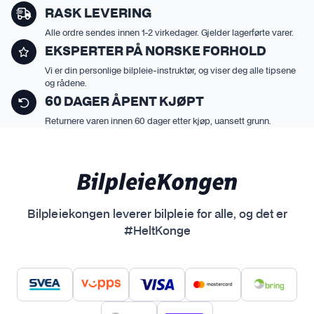
å
RASK LEVERING
p
Alle ordre sendes innen 1-2 virkedager. Gjelder lagerførte varer.
r
EKSPERTER PÅ NORSKE FORHOLD
o
Vi er din personlige bilpleie-instruktør, og viser deg alle tipsene
d
og rådene.
u
60 DAGER ÅPENT KJØPT
k
Returnere varen innen 60 dager etter kjøp, uansett grunn.
t
s
i
d
e
n
Bilpleiekongen leverer bilpleie for alle, og det er
#HeltKonge