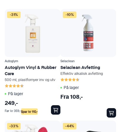
a
D
n
-31%
-10%
e
v
t
e
t
l
e
g
p
e
r
s
o
p
Autoglym
Selaclean
d
Autoglym Vinyl & Rubber
Selaclean Avfetting
å
Effektiv alkalisk avfetting
Care
u
p
Karakter:
4.5 av 5 mulige
500 ml, plastfornyer inv og utv
k
r
Karakter:
4.6 av 5 mulige
På lager
t
o
På lager
e
Fra
108
,-
d
t
249
,-
u
h
Før
kr
359
,-
k
Spar
kr
110
,-
a
t
r
s
-33%
-44%