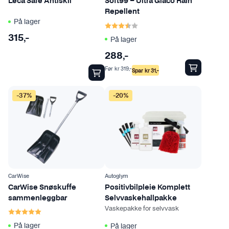
d
Leca Safe Antiskli
Soft99 – Ultra Glaco Rain
Repellent
u
På lager
Karakter:
3.9 av 5 mulige
k
315
t
,-
På lager
e
288
,-
t
Før
kr
319
,-
Spar
kr
31
,-
h
a
-37%
-20%
r
f
l
e
r
e
v
CarWise
Autoglym
a
CarWise Snøskuffe
Positivbilpleie Komplett
r
sammenleggbar
Selvvaskehallpakke
Vaskepakke for selvvask
Karakter:
5.0 av 5 mulige
i
a
På lager
På lager