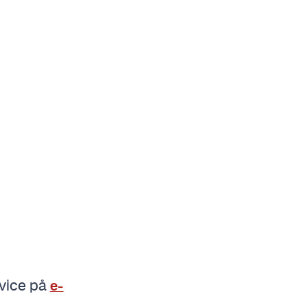
rvice på
e-