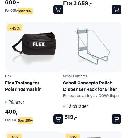
600
,-
Fra
3.659
,-
t
t
Før
865
,-
Spar
265
,-
h
e
a
r
r
.
-43%
f
A
l
l
e
t
r
e
e
r
v
n
Flex
Scholl Concepts
a
a
Flex Toolbag for
Scholl Concepts Polish
r
t
Poleringsmaskin
Dispenser Rack for 5 liter
i
i
For oppbevaring av COW dispenser
a
På lager
v
Få på lager
n
e
400
,-
t
n
519
,-
Før
699
,-
Spar
299
,-
e
e
r
k
-10%
-10%