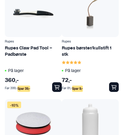
Rupes
Rupes
Rupes Claw Pad Tool –
Rupes børster/kullstift 1
Padbørste
stk
Karakter:
5.0 av 5 mulige
På lager
På lager
360
,-
72
,-
Før
399
,-
Før
81
,-
Spar
39
,-
Spar
9
,-
-10%