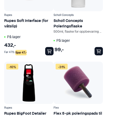
Rupes
Scholl Concepts
Rupes Soft Interface (for
Scholl Concepts
våtslip)
Poleringsflaske
500ml, flaske for oppbevaring og påføring av polish
På lager
På lager
432
,-
99
,-
Før
479
,-
Spar
47
,-
D
-10%
-31%
e
t
t
e
p
r
o
Rupes
Flex
d
Rupes BigFoot Detailer
Flex 5-pk poleringspads til