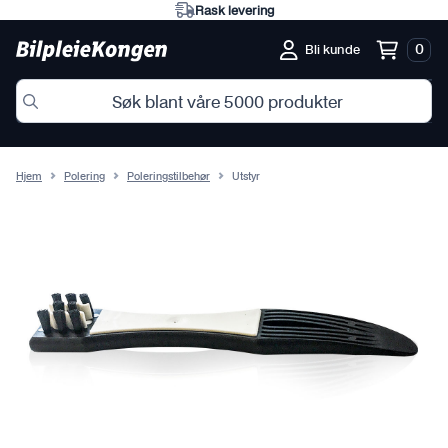
Rask levering
0
Bli kunde
Hjem
Polering
Poleringstilbehør
Utstyr