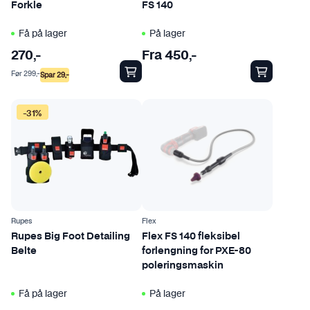
Forkle
FS 140
u
k
Få på lager
På lager
t
270
,-
Fra
450
,-
e
Før
299
,-
t
Spar
29
,-
h
D
a
-31%
e
r
t
f
t
l
e
e
p
r
r
e
o
Rupes
v
Flex
d
Rupes Big Foot Detailing
Flex FS 140 fleksibel
a
Belte
forlengning for PXE-80
u
r
poleringsmaskin
k
i
t
a
Få på lager
På lager
e
n