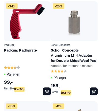
-34%
-20%
PadKing
Scholl Concepts
Padking Padbørste
Scholl Concepts
Aluminium M14 Adapter
for Double Sided Wool Pad
Adapter for roterende maskin
Karakter:
3.4 av 5 mulige
Karakter:
4.0 av 5 mulige
På lager
På lager
99
,-
159
,-
Før
149
,-
Spar
50
,-
Før
199
,-
Spar
40
,-
-10%
-11%