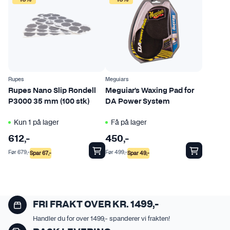
.
a
A
n
l
v
t
e
e
l
r
g
n
e
Rupes
Meguiars
a
s
Rupes Nano Slip Rondell
Meguiar’s Waxing Pad for
t
p
P3000 35 mm (100 stk)
DA Power System
i
å
Kun 1 på lager
Få på lager
v
p
e
r
612
,-
450
,-
n
o
Før
679
,-
Før
499
,-
Spar
67
,-
Spar
49
,-
e
d
k
u
a
k
n
t
FRI FRAKT OVER KR. 1499,-
v
s
Handler du for over 1499,- spanderer vi frakten!
e
i