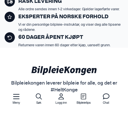
RASK LEVERING
l
d
g
Alle ordre sendes innen 1-2 virkedager. Gjelder lagerførte varer.
e
e
EKSPERTER PÅ NORSKE FORHOLD
n
s
Vi er din personlige bilpleie-instruktør, og viser deg alle tipsene
p
og rådene.
å
60 DAGER ÅPENT KJØPT
p
Returnere varen innen 60 dager etter kjøp, uansett grunn.
r
o
d
u
k
Bilpleiekongen leverer bilpleie for alle, og det er
t
#HeltKonge
s
i
Meny
Søk
Logg inn
Bilpleietips
Chat
d
e
n