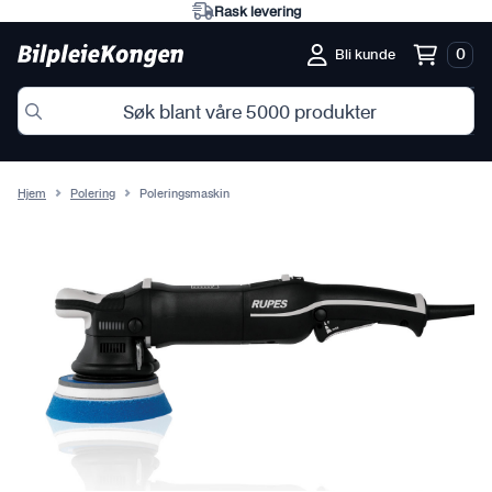
Rask levering
0
Bli kunde
Hjem
Polering
Poleringsmaskin