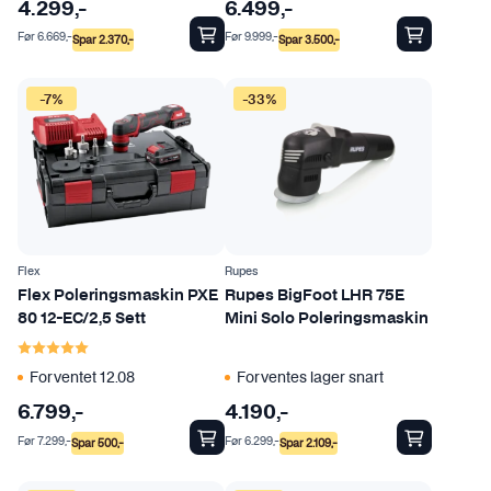
4.299
,-
6.499
,-
Før
6.669
,-
Før
9.999
,-
Spar
2.370
,-
Spar
3.500
,-
-7%
-33%
Flex
Rupes
Flex Poleringsmaskin PXE
Rupes BigFoot LHR 75E
80 12-EC/2,5 Sett
Mini Solo Poleringsmaskin
Karakter:
5.0 av 5 mulige
Forventet 12.08
Forventes lager snart
6.799
,-
4.190
,-
Før
7.299
,-
Før
6.299
,-
Spar
500
,-
Spar
2.109
,-