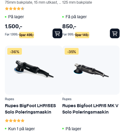
75mm bakplate, 15 mm utkast, Oscillerende maskin
125 mm bakplate
Karakter:
4.2 av 5 mulige
På lager
Få på lager
1.500
,-
850
,-
Før
1.999
,-
Før
999
,-
Spar
499
,-
Spar
149
,-
-36%
-35%
Rupes
Rupes
Rupes BigFoot LHR15ES
Rupes Bigfoot LHR15 MK V
Solo Poleringsmaskin
Solo Poleringsmaskin
Karakter:
5.0 av 5 mulige
Kun 1 på lager
På lager