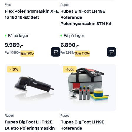
Flex
Rupes
Flex Poleringsmaskin XFE
Rupes BigFoot LH 19E
15 150 18-EC Sett
Roterende
Poleringsmaskin STN Kit
Få på lager
Få på lager
9.989
,-
6.890
,-
Før
10.890
,-
Før
7.999
,-
Spar
901
,-
Spar
1.109
,-
-10%
-10%
Rupes
Rupes
Rupes BigFoot LHR 12E
Rupes BigFoot LH19E
Duetto Poleringsmaskin
Roterende