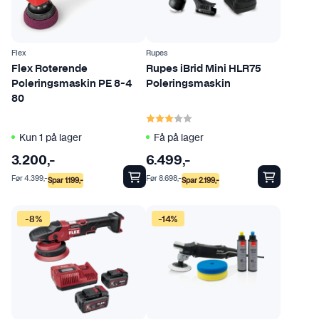
Flex
Rupes
Flex Roterende
Rupes iBrid Mini HLR75
Poleringsmaskin PE 8-4
Poleringsmaskin
80
Karakter:
3.0 av 5 mulige
Kun 1 på lager
Få på lager
3.200
,-
6.499
,-
Før
4.399
,-
Før
8.698
,-
Spar
1.199
,-
Spar
2.199
,-
-8%
-14%