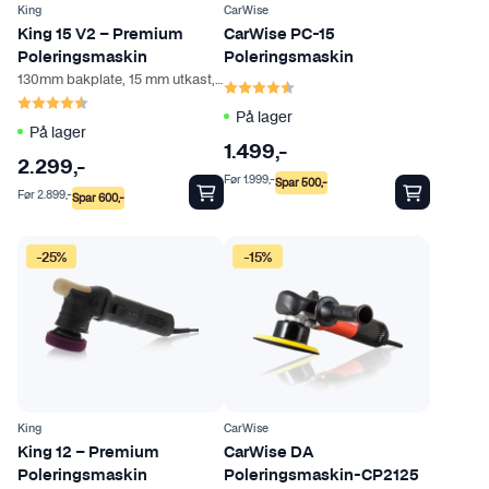
King
CarWise
King 15 V2 – Premium
CarWise PC-15
Poleringsmaskin
Poleringsmaskin
130mm bakplate, 15 mm utkast, Oscillerende maskin
Karakter:
4.8 av 5 mulige
Karakter:
4.4 av 5 mulige
På lager
På lager
1.499
,-
2.299
,-
Før
1.999
,-
Spar
500
,-
Før
2.899
,-
Spar
600
,-
-25%
-15%
King
CarWise
King 12 – Premium
CarWise DA
Poleringsmaskin
Poleringsmaskin-CP2125