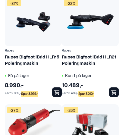
-31%
-22%
Rupes
Rupes
Rupes Bigfoot iBrid HLR15
Rupes Bigfoot iBrid HLR21
Poleringmaskin
Poleringmaskin
Få på lager
Kun 1 på lager
8.990
,-
10.489
,-
Før
12.989
,-
Før
13.499
,-
Spar
3.999
,-
Spar
3.010
,-
-27%
-25%