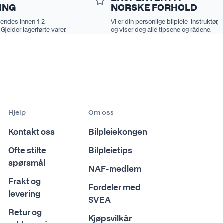
ING
NORSKE FORHOLD
sendes innen 1-2
Vi er din personlige bilpleie-instruktør,
 Gjelder lagerførte varer.
og viser deg alle tipsene og rådene.
Hjelp
Om oss
Kontakt oss
Bilpleiekongen
Ofte stilte
Bilpleietips
spørsmål
NAF-medlem
Frakt og
Fordeler med
levering
SVEA
Retur og
Kjøpsvilkår