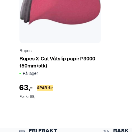
Rupes
Rupes X-Cut Våtslip papir P3000
150mm (stk)
På lager
63
,-
SPAR
6
,-
Før
kr
69
,-
FRI FRAKT
RASK