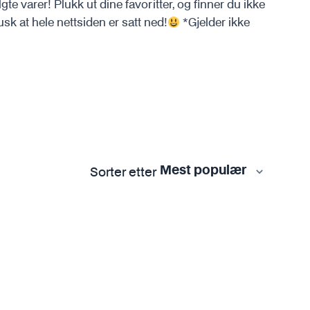
gte varer! Plukk ut dine favoritter, og finner du ikke
Sprayflaske og pumpekanne
Se alt i Metall
sk at hele nettsiden er satt ned!
*Gjelder ikke
Verktøy
Tørkehåndkle
Se alt i Verktøy
Vaskebøtte
Se alt i Bilvasktilbehør
mi
Sorter etter