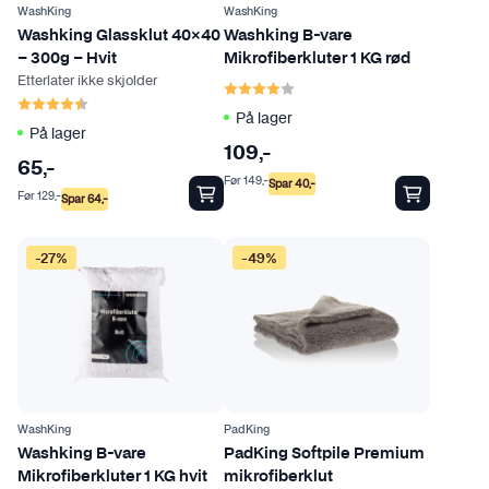
t
WashKing
WashKing
Washking Glassklut 40×40
Washking B-vare
i
– 300g – Hvit
Mikrofiberkluter 1 KG rød
v
Etterlater ikke skjolder
Karakter:
4.0 av 5 mulige
e
Karakter:
4.7 av 5 mulige
På lager
n
På lager
e
109
,-
65
,-
k
Før
149
,-
Spar
40
,-
a
Før
129
,-
Spar
64
,-
n
D
v
-27%
-49%
e
e
t
l
t
g
e
e
p
s
r
p
o
å
WashKing
PadKing
d
Washking B-vare
PadKing Softpile Premium
p
Mikrofiberkluter 1 KG hvit
mikrofiberklut
u
r