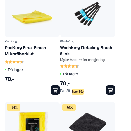
t
t
e
p
r
o
PadKing
WashKing
d
PadKing Final Finish
Washking Detailing Brush
Mikrofiberklut
5-pk
u
Myke børster for rengjøring
Karakter:
4.4 av 5 mulige
k
Karakter:
4.2 av 5 mulige
t
På lager
På lager
e
70
,-
t
70
,-
h
Før
129
,-
Spar
59
,-
a
r
-51%
-51%
f
l
e