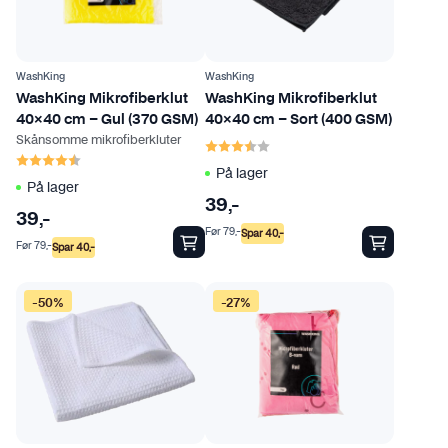
r
e
v
a
WashKing
WashKing
WashKing Mikrofiberklut
WashKing Mikrofiberklut
r
40×40 cm – Gul (370 GSM)
40×40 cm – Sort (400 GSM)
i
Skånsomme mikrofiberkluter
Karakter:
3.4 av 5 mulige
a
Karakter:
4.2 av 5 mulige
n
På lager
På lager
t
39
,-
39
,-
e
Før
79
,-
Spar
40
,-
r
Før
79
,-
Spar
40
,-
.
A
-50%
-27%
l
t
e
r
n
a