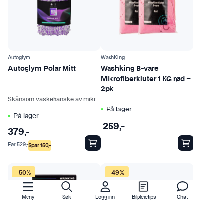
l
l
e
e
g
n
r
e
e
s
v
p
Autoglym
WashKing
a
å
Autoglym Polar Mitt
Washking B-vare
r
p
Mikrofiberkluter 1 KG rød –
i
r
2pk
Skånsom vaskehanske av mikrofiber
a
o
På lager
n
d
På lager
t
u
259
,-
379
,-
e
k
Før
529
,-
Spar
150
,-
r
t
.
s
A
i
-50%
-49%
l
d
t
e
Meny
Søk
Logg inn
Bilpleietips
Chat
e
n
r