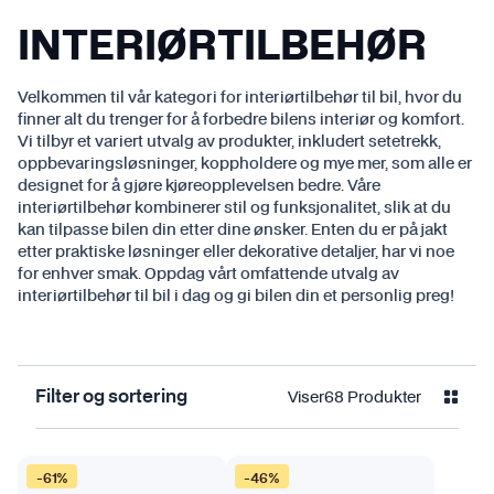
INTERIØRTILBEHØR
Velkommen til vår kategori for interiørtilbehør til bil, hvor du
finner alt du trenger for å forbedre bilens interiør og komfort.
Vi tilbyr et variert utvalg av produkter, inkludert setetrekk,
oppbevaringsløsninger, koppholdere og mye mer, som alle er
designet for å gjøre kjøreopplevelsen bedre. Våre
interiørtilbehør kombinerer stil og funksjonalitet, slik at du
kan tilpasse bilen din etter dine ønsker. Enten du er på jakt
etter praktiske løsninger eller dekorative detaljer, har vi noe
for enhver smak. Oppdag vårt omfattende utvalg av
interiørtilbehør til bil i dag og gi bilen din et personlig preg!
Viser
68
Produkter
Filter og sortering
D
-61%
-46%
e