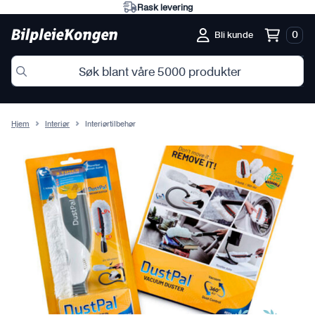
Rask levering
0
Bli kunde
Hjem
Interiør
Interiørtilbehør