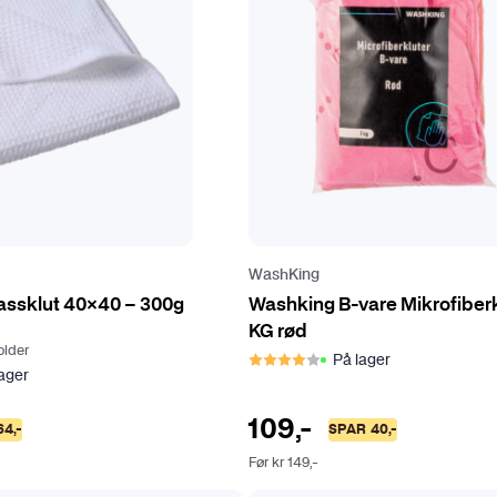
WashKing
assklut 40×40 – 300g
Washking B-vare Mikrofiberk
KG rød
older
Karakter:
4.0 av 5 mulige
På lager
v 5 mulige
ager
109
,-
64
,-
SPAR
40
,-
Før
kr
149
,-