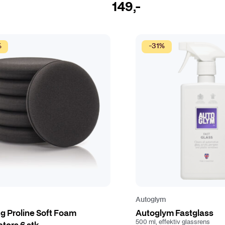
e
149
,-
r
e
v
%
-31%
a
r
i
a
n
t
e
r
.
A
l
t
e
Autoglym
r
g Proline Soft Foam
Autoglym Fastglass
n
500 ml, effektiv glassrens