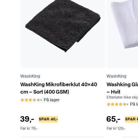
i
a
n
t
e
r
.
A
l
t
e
WashKing
WashKing
r
WashKing Mikrofiberklut 40×40
Washking Gl
n
cm – Sort (400 GSM)
– Hvit
a
Etterlater ikke skj
Karakter:
3.4 av 5 mulige
På lager
Karakter:
4.7 a
På l
t
i
39
,-
65
,-
v
SPAR
40
,-
SPAR
e
Før
kr
79
,-
Før
kr
129
,-
n