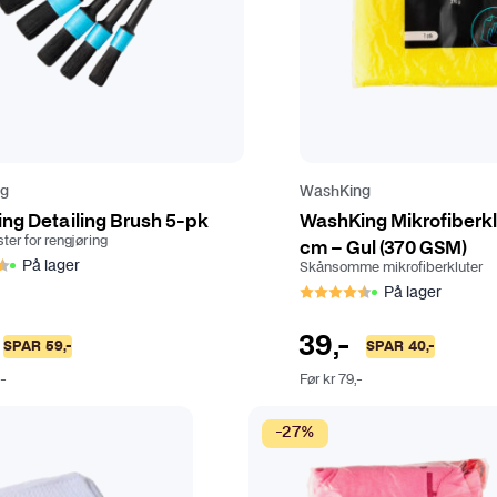
ng
WashKing
ng Detailing Brush 5-pk
WashKing Mikrofiberk
ter for rengjøring
cm – Gul (370 GSM)
er:
4.2 av 5 mulige
På lager
Skånsomme mikrofiberkluter
Karakter:
4.2 av 5 mulig
På lager
39
,-
SPAR
59
,-
SPAR
40
,-
,-
Før
kr
79
,-
-27%