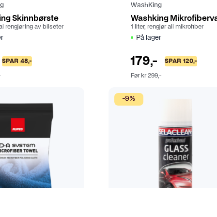
p
ng
WashKing
r
ng Skinnbørste
Washking Mikrofiberv
o
l rengjøring av bilseter
1 liter, rengjør all mikrofiber
d
er
På lager
u
k
179
,-
SPAR
48
,-
SPAR
120
,-
t
-
Før
kr
299
,-
s
i
-9%
d
e
n