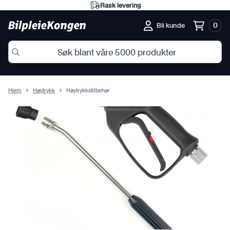
Rask levering
0
Bli kunde
Hjem
Høytrykk
Høytrykkstilbehør