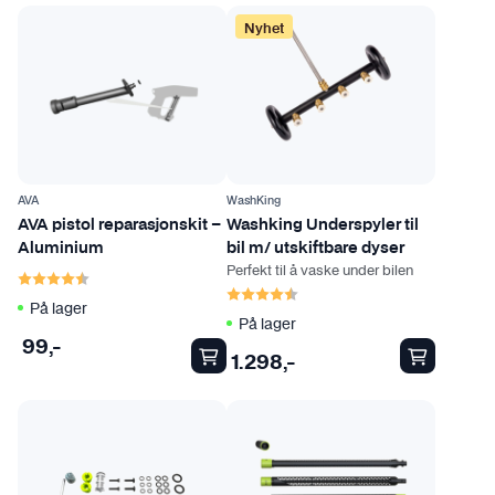
Nyhet
AVA
WashKing
AVA pistol reparasjonskit –
Washking Underspyler til
Aluminium
bil m/ utskiftbare dyser
Perfekt til å vaske under bilen
Karakter:
4.6 av 5 mulige
Karakter:
4.7 av 5 mulige
På lager
På lager
99
,-
1.298
,-