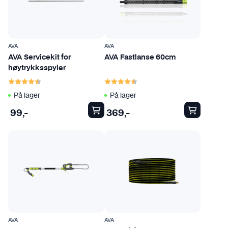
AVA
AVA
AVA Servicekit for
AVA Fastlanse 60cm
høytrykksspyler
Karakter:
4.7 av 5 mulige
Karakter:
4.7 av 5 mulige
På lager
På lager
99
,-
369
,-
D
e
t
t
e
p
r
o
AVA
AVA