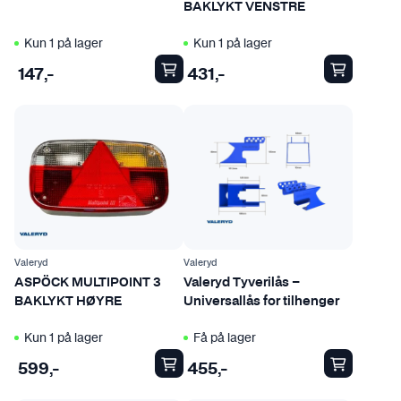
BAKLYKT VENSTRE
Kun 1 på lager
Kun 1 på lager
147
,-
431
,-
Valeryd
Valeryd
ASPÖCK MULTIPOINT 3
Valeryd Tyverilås –
BAKLYKT HØYRE
Universallås for tilhenger
Kun 1 på lager
Få på lager
599
,-
455
,-