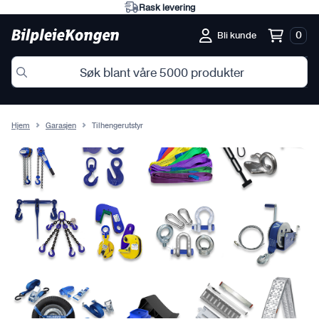
Rask levering
0
Bli kunde
Hjem
Garasjen
Tilhengerutstyr