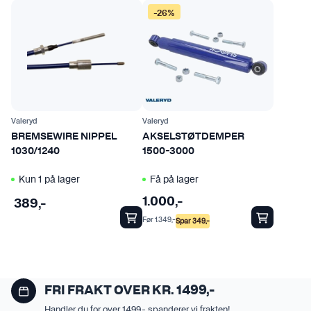
-26%
Valeryd
Valeryd
BREMSEWIRE NIPPEL
AKSELSTØTDEMPER
1030/1240
1500-3000
Kun 1 på lager
Få på lager
1.000
,-
389
,-
Før
1.349
,-
Spar
349
,-
FRI FRAKT OVER KR. 1499,-
Handler du for over 1499,- spanderer vi frakten!