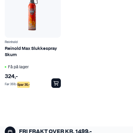
Reinhold
Reinold Max Slukkespray
Skum
Få på lager
324
,-
Før
359
,-
Spar
35
,-
FRI FRAKT OVER KR. 1499,-