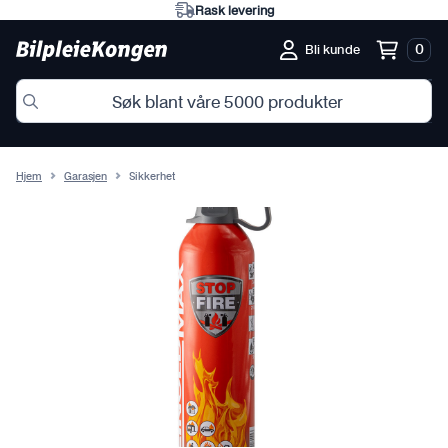
Rask levering
0
Bli kunde
Hjem
Garasjen
Sikkerhet