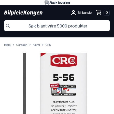
Rask levering
0
Bli kunde
Hjem
Garasjen
Kjemi
CRC