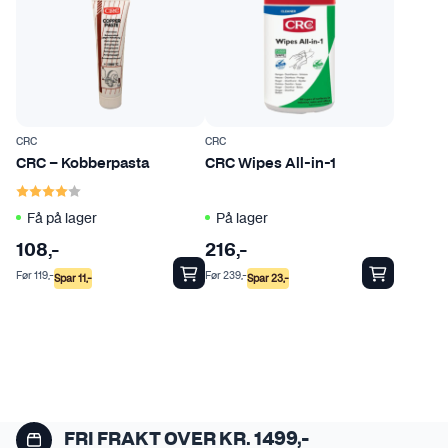
CRC
CRC
CRC – Kobberpasta
CRC Wipes All-in-1
Karakter:
4.0 av 5 mulige
Få på lager
På lager
108
,-
216
,-
Før
119
,-
Før
239
,-
Spar
11
,-
Spar
23
,-
FRI FRAKT OVER KR. 1499,-