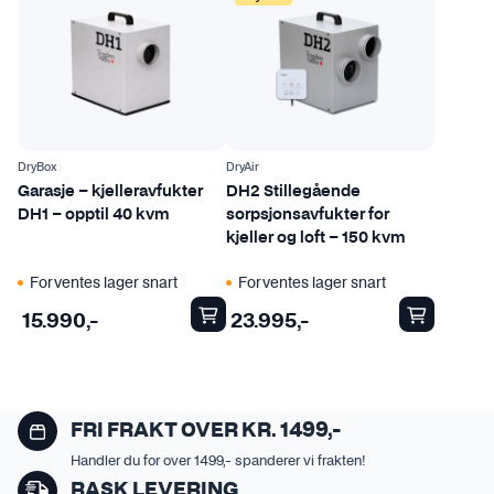
DryBox
DryAir
Garasje – kjelleravfukter
DH2 Stillegående
DH1 – opptil 40 kvm
sorpsjonsavfukter for
kjeller og loft – 150 kvm
Forventes lager snart
Forventes lager snart
15.990
,-
23.995
,-
FRI FRAKT OVER KR. 1499,-
Handler du for over 1499,- spanderer vi frakten!
RASK LEVERING