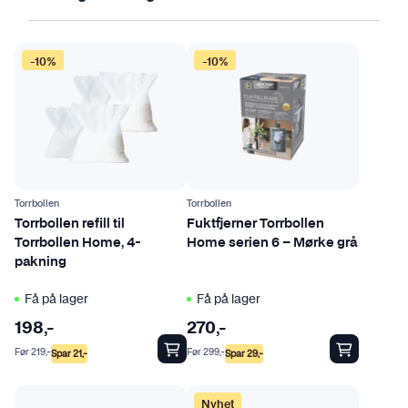
-10%
-10%
Torrbollen
Torrbollen
Torrbollen refill til
Fuktfjerner Torrbollen
Torrbollen Home, 4-
Home serien 6 – Mørke grå
pakning
Få på lager
Få på lager
198
,-
270
,-
Før
219
,-
Før
299
,-
Spar
21
,-
Spar
29
,-
Nyhet