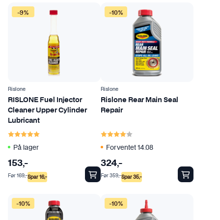
-9%
-10%
Rislone
Rislone
RISLONE Fuel Injector
Rislone Rear Main Seal
Cleaner Upper Cylinder
Repair
Lubricant
Karakter:
5.0 av 5 mulige
Karakter:
4.0 av 5 mulige
På lager
Forventet 14.08
153
,-
324
,-
Før
169
,-
Før
359
,-
Spar
16
,-
Spar
35
,-
-10%
-10%