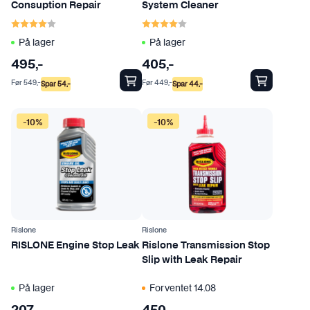
Consuption Repair
System Cleaner
Karakter:
4.0 av 5 mulige
Karakter:
4.0 av 5 mulige
På lager
På lager
495
,-
405
,-
Før
549
,-
Før
449
,-
Spar
54
,-
Spar
44
,-
-10%
-10%
Rislone
Rislone
RISLONE Engine Stop Leak
Rislone Transmission Stop
Slip with Leak Repair
På lager
Forventet 14.08