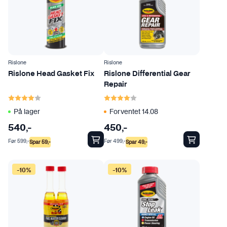
Rislone
Rislone
Rislone Head Gasket Fix
Rislone Differential Gear
Repair
Karakter:
4.0 av 5 mulige
Karakter:
4.0 av 5 mulige
På lager
Forventet 14.08
540
,-
450
,-
Før
599
,-
Før
499
,-
Spar
59
,-
Spar
49
,-
-10%
-10%