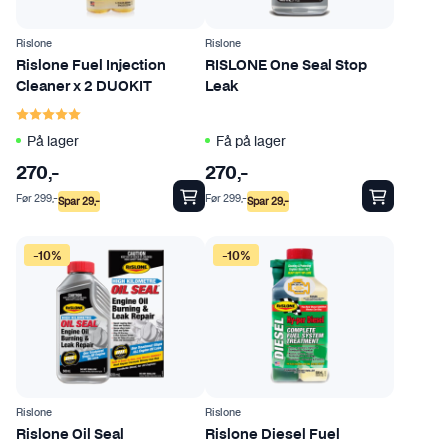
Rislone
Rislone
Rislone Fuel Injection
RISLONE One Seal Stop
Cleaner x 2 DUOKIT
Leak
Karakter:
5.0 av 5 mulige
På lager
Få på lager
270
,-
270
,-
Før
299
,-
Før
299
,-
Spar
29
,-
Spar
29
,-
-10%
-10%
Rislone
Rislone
Rislone Oil Seal
Rislone Diesel Fuel