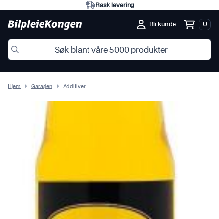
Rask levering
0
Bli kunde
Hjem
Garasjen
Additiver