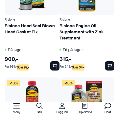
Rislone
Rislone
Rislone Head Seal Blown
Rislone Engine Oil
Head Gasket Fix
Supplement with Zink
Treatment
På lager
Få på lager
900
,-
315
,-
Før
999
,-
Før
349
,-
Spar
99
,-
Spar
34
,-
-10%
-10%
Meny
Søk
Logg inn
Bilpleietips
Chat
Rislone
Rislone