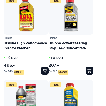
-10%
-10%
Rislone
Rislone
Rislone High Performance
Rislone Power Steering
Injector Cleaner
Stop Leak Concentrate
På lager
På lager
495
,-
207
,-
Før
549
,-
Før
229
,-
Spar
54
,-
Spar
22
,-
-10%
-10%