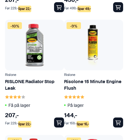
207
,-
450
,-
Før
229
,-
Før
499
,-
Spar
22
,-
Spar
49
,-
-10%
-9%
Rislone
Rislone
RISLONE Radiator Stop
Risolone 15 Minute Engine
Leak
Flush
Karakter:
4.0 av 5 mulige
Karakter:
5.0 av 5 mulige
Få på lager
På lager
207
,-
144
,-
Før
229
,-
Før
159
,-
Spar
22
,-
Spar
15
,-