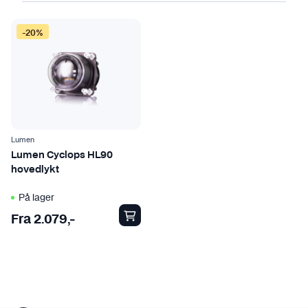
D
-20%
e
t
t
e
p
r
o
Lumen
d
Lumen Cyclops HL90
hovedlykt
u
k
På lager
t
Fra
2.079
,-
e
t
h
a
r
f