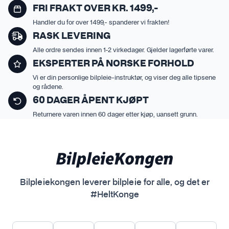
FRI FRAKT OVER KR. 1499,-
l
e
Handler du for over 1499,- spanderer vi frakten!
r
RASK LEVERING
e
Alle ordre sendes innen 1-2 virkedager. Gjelder lagerførte varer.
v
EKSPERTER PÅ NORSKE FORHOLD
a
Vi er din personlige bilpleie-instruktør, og viser deg alle tipsene
r
og rådene.
i
60 DAGER ÅPENT KJØPT
a
Returnere varen innen 60 dager etter kjøp, uansett grunn.
n
t
e
r
.
A
Bilpleiekongen leverer bilpleie for alle, og det er
l
#HeltKonge
t
e