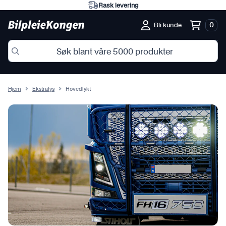
Rask levering
0
Bli kunde
Hjem
Ekstralys
Hovedlykt