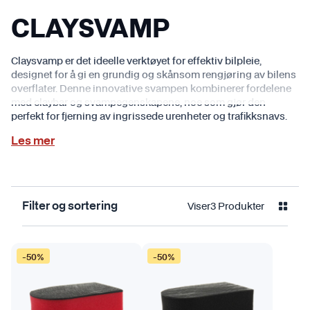
CLAYSVAMP
Claysvamp er det ideelle verktøyet for effektiv bilpleie,
designet for å gi en grundig og skånsom rengjøring av bilens
overflater. Denne innovative svampen kombinerer fordelene
med claybar og svampegenskapene, noe som gjør den
perfekt for fjerning av ingrissede urenheter og trafikksnavs.
Les mer
Viser
3
Produkter
Filter og sortering
-50%
-50%