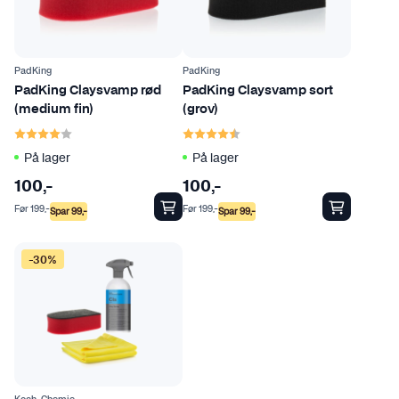
PadKing
PadKing
PadKing Claysvamp rød
PadKing Claysvamp sort
(medium fin)
(grov)
Karakter:
4.0 av 5 mulige
Karakter:
4.3 av 5 mulige
På lager
På lager
100
,-
100
,-
Før
199
,-
Før
199
,-
Spar
99
,-
Spar
99
,-
-30%