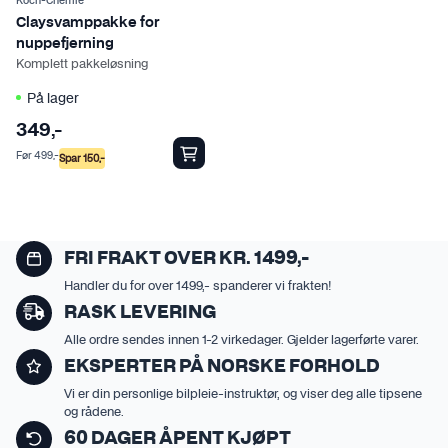
Koch-Chemie
Claysvamppakke for
nuppefjerning
Komplett pakkeløsning
På lager
349
,-
Før
499
,-
Spar
150
,-
FRI FRAKT OVER KR. 1499,-
Handler du for over 1499,- spanderer vi frakten!
RASK LEVERING
Alle ordre sendes innen 1-2 virkedager. Gjelder lagerførte varer.
EKSPERTER PÅ NORSKE FORHOLD
Vi er din personlige bilpleie-instruktør, og viser deg alle tipsene
og rådene.
60 DAGER ÅPENT KJØPT