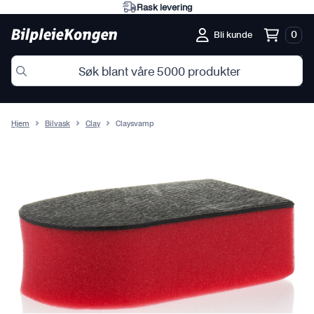
Rask levering
0
Bli kunde
Hjem
Bilvask
Clay
Claysvamp