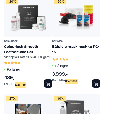
-20%
-20%
Colourlock
CarWise
Colourlock Smooth
Båtpleie maskinpakke PC-
Leather Care Set
15
Skinnpleiesett, til biler 3 år gamle eller eldre
Karakter:
5.0 av 5 mulige
Karakter:
5.0 av 5 mulige
På lager
På lager
3.999
,-
439
,-
Før
4.999
,-
Spar
1.000
,-
Før
549
,-
Spar
110
,-
-27%
-10%