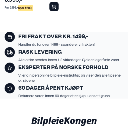
6.999
,-
Før
8.199
,-
Spar
1.200
,-
FRI FRAKT OVER KR. 1499,-
Handler du for over 1499,- spanderer vi frakten!
RASK LEVERING
Alle ordre sendes innen 1-2 virkedager. Gjelder lagerførte varer.
EKSPERTER PÅ NORSKE FORHOLD
Vi er din personlige bilpleie-instruktør, og viser deg alle tipsene
og rådene.
60 DAGER ÅPENT KJØPT
Returnere varen innen 60 dager etter kjøp, uansett grunn.