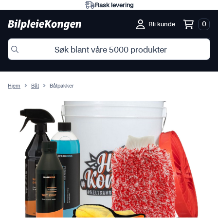
Rask levering
0
Bli kunde
Hjem
Båt
Båtpakker