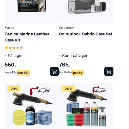
Fenice
Colourlock
Fenice Marine Leather
Colourlock Cabrio Care Set
Care Kit
Karakter:
4.0 av 5 mulige
På lager
Kun 1 på lager
550
,-
765
,-
Før
749
,-
Før
849
,-
Spar
199
,-
Spar
84
,-
-20%
-20%