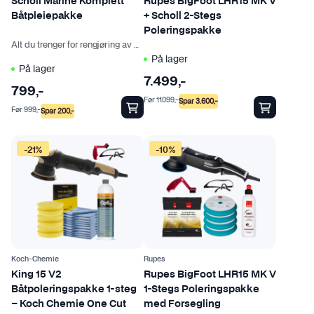
Scholl Marine Komplett
Rupes BigFoot LHR15 MK V
Båtpleiepakke
+ Scholl 2-Stegs
Poleringspakke
Alt du trenger for rengjøring av båten
På lager
På lager
7.499
,-
799
,-
Før
11.099
,-
Spar
3.600
,-
Før
999
,-
Spar
200
,-
-21%
-10%
Koch-Chemie
Rupes
King 15 V2
Rupes BigFoot LHR15 MK V
Båtpoleringspakke 1-steg
1-Stegs Poleringspakke
– Koch Chemie One Cut
med Forsegling