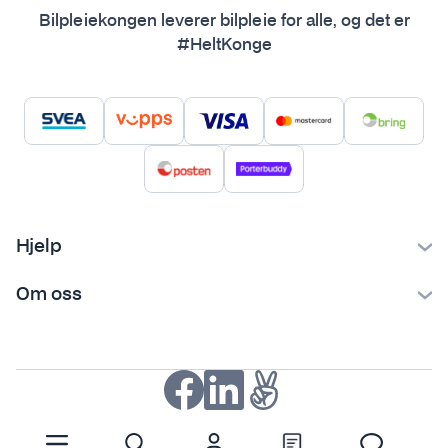
Bilpleiekongen leverer bilpleie for alle, og det er
#HeltKonge
Hjelp
Kontakt oss
Om oss
Ofte stilte spørsmål
Bilpleiekongen
Frakt og levering
Bilpleietips
Retur og reklamasjon
NAF-medlem
Fordeler med SVEA
Kjøpsvilkår