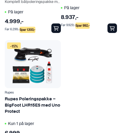
Komplett båtpoleringspakke med alt du trenger
På lager
På lager
8.937
,-
4.999
,-
Før
9.929
,-
Spar
992
,-
Før
6.299
,-
Spar
1.300
,-
-15%
Rupes
Rupes Poleringspakke –
BigFoot LHR15ES med Uno
Protect
Kun 1 på lager