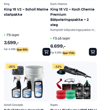
King
Koch-Chemie
King 15 V2 – Scholl Marine
King 15 V2 – Koch Chemie
startpakke
Premium
Båtpoleringspakke – 2
steg
Komplett båtpoleringspakke med alt du trenger
På lager
Få på lager
3.599
,-
6.699
,-
Før
4.499
,-
Spar
900
,-
Før
8.399
,-
Spar
1.700
,-
-20%
-32%
Scholl Concepts
Rupes