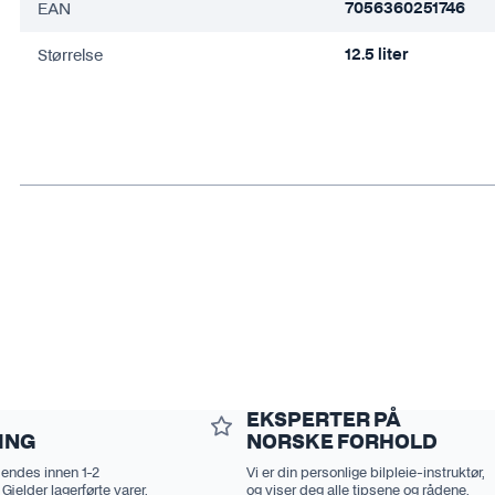
EAN
7056360251746
Størrelse
12.5 liter
EKSPERTER PÅ
ING
NORSKE FORHOLD
sendes innen 1-2
Vi er din personlige bilpleie-instruktør,
 Gjelder lagerførte varer.
og viser deg alle tipsene og rådene.