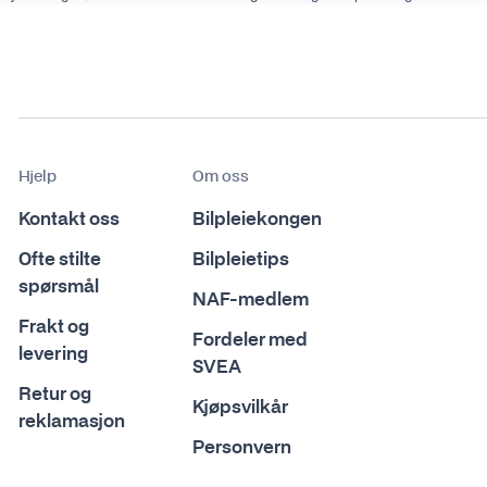
Hjelp
Om oss
Kontakt oss
Bilpleiekongen
Ofte stilte
Bilpleietips
spørsmål
NAF-medlem
Frakt og
Fordeler med
levering
SVEA
Retur og
Kjøpsvilkår
reklamasjon
Personvern