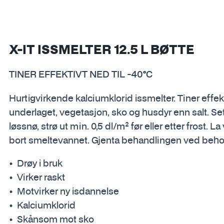
X-IT ISSMELTER 12.5 L BØTTE
TINER EFFEKTIVT NED TIL -40°C
Hurtigvirkende kalciumklorid issmelter. Tiner effe
underlaget, vegetasjon, sko og husdyr enn salt. Sett
løssnø, strø ut min. 0,5 dl/m² før eller etter frost. 
bort smeltevannet. Gjenta behandlingen ved beho
Drøy i bruk
Virker raskt
Motvirker ny isdannelse
Kalciumklorid
Skånsom mot sko