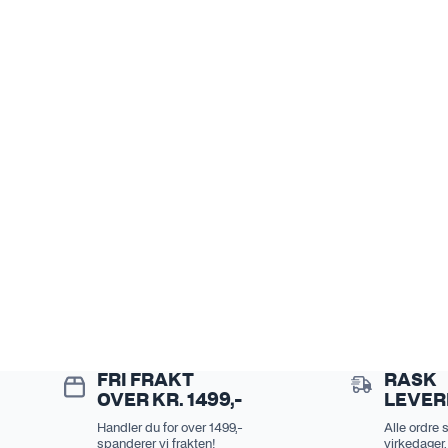
FRI FRAKT
RASK
OVER KR. 1499,-
LEVER
Handler du for over 1499,-
Alle ordre 
spanderer vi frakten!
virkedager.