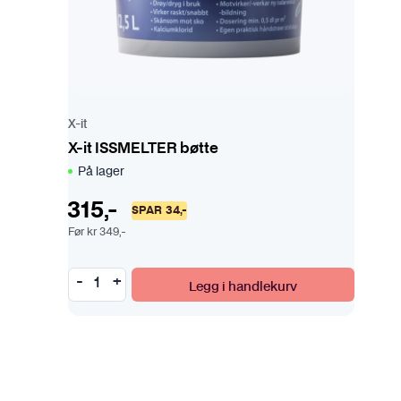
X-it
X-it ISSMELTER bøtte
På lager
315
,-
SPAR
34
,-
Før
kr
349
,-
Legg i handlekurv