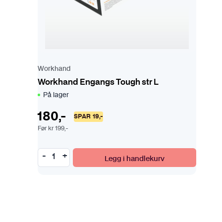
Workhand
Workhand Engangs Tough str L
På lager
180
,-
SPAR
19
,-
Før
kr
199
,-
Legg i handlekurv