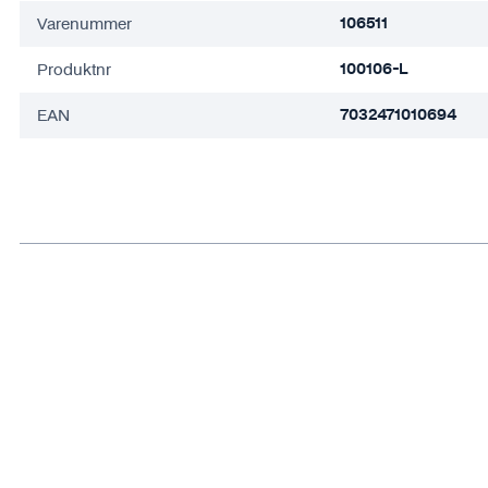
Varenummer
106511
Produktnr
100106-L
EAN
7032471010694