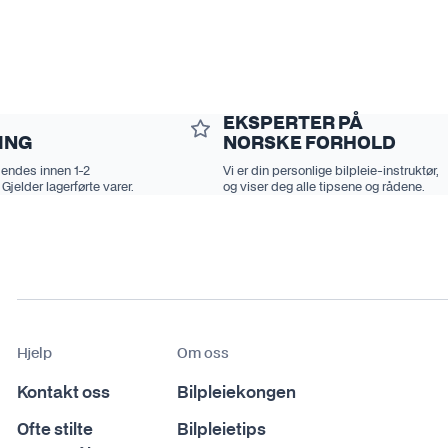
EKSPERTER PÅ
ING
NORSKE FORHOLD
sendes innen 1-2
Vi er din personlige bilpleie-instruktør,
 Gjelder lagerførte varer.
og viser deg alle tipsene og rådene.
Hjelp
Om oss
Kontakt oss
Bilpleiekongen
Ofte stilte
Bilpleietips