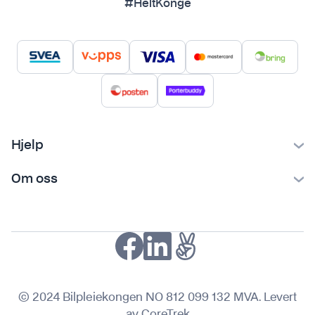
#HeltKonge
Hjelp
Kontakt oss
Om oss
Ofte stilte spørsmål
Bilpleiekongen
Frakt og levering
Bilpleietips
Retur og reklamasjon
NAF-medlem
Fordeler med SVEA
Kjøpsvilkår
© 2024 Bilpleiekongen NO 812 099 132 MVA. Levert
Personvern
av CoreTrek