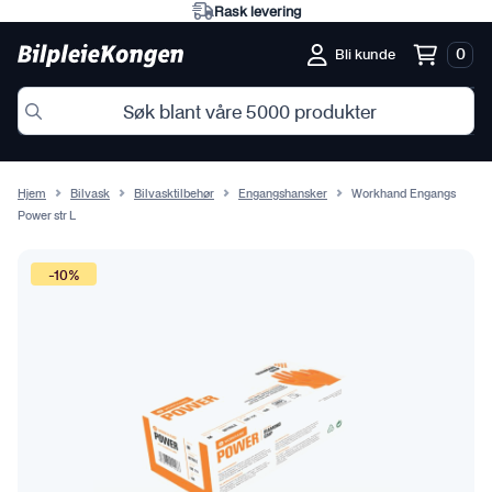
Rask levering
0
Bli kunde
Hjem
Bilvask
Bilvasktilbehør
Engangshansker
Workhand Engangs
Power str L
-10%