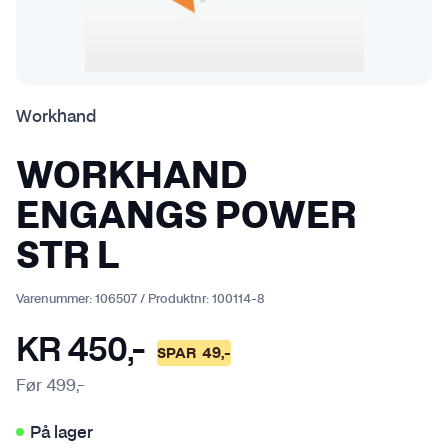
Workhand
WORKHAND
ENGANGS POWER
STR L
Varenummer:
106507
/
Produktnr:
100114-8
KR
450
,-
SPAR
49
,-
Før
499
,-
På lager