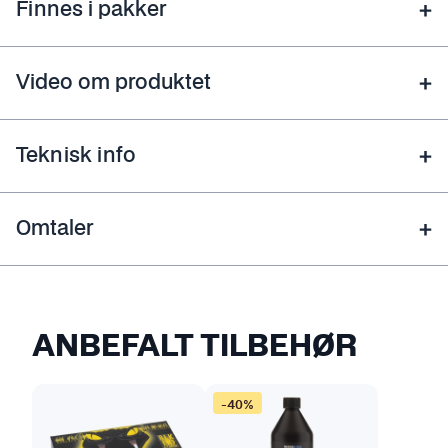
Finnes i pakker
Video om produktet
Teknisk info
Omtaler
ANBEFALT TILBEHØR
D
-40%
e
t