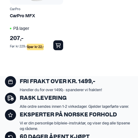
e
v
CarPro
a
CarPro MFX
r
På lager
i
a
207
,-
n
Før
kr
229
,-
Spar
kr
22
,-
t
e
r
.
A
FRI FRAKT OVER KR. 1499,-
l
Handler du for over 1499,- spanderer vi frakten!
t
RASK LEVERING
e
Alle ordre sendes innen 1-2 virkedager. Gjelder lagerførte varer.
r
EKSPERTER PÅ NORSKE FORHOLD
n
Vi er din personlige bilpleie-instruktør, og viser deg alle tipsene
a
og rådene.
t
60 DAGER ÅPENT KJØPT