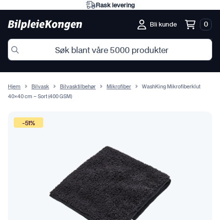
Eksperter på norske forhold
0
Bli kunde
Hjem
Bilvask
Bilvasktilbehør
Mikrofiber
WashKing Mikrofiberklut
40×40 cm – Sort (400 GSM)
-51%