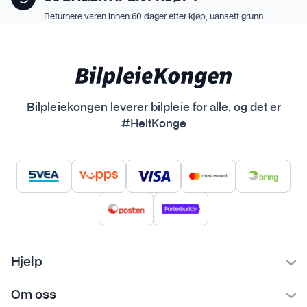
i
Returnere varen innen 60 dager etter kjøp, uansett grunn.
v
e
n
e
k
a
Bilpleiekongen leverer bilpleie for alle, og det er
n
#HeltKonge
v
e
l
g
e
s
p
å
Hjelp
p
Kontakt oss
r
Om oss
Ofte stilte spørsmål
o