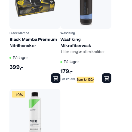
t
e
p
r
o
Black Mamba
WashKing
d
Black Mamba Premium
Washking
Nitrilhansker
Mikrofibervask
u
1 liter, rengjør all mikrofiber
k
På lager
t
På lager
399
,-
e
179
,-
t
Før
kr
299
,-
Spar
kr
120
,-
h
a
-10%
r
f
l
e
r