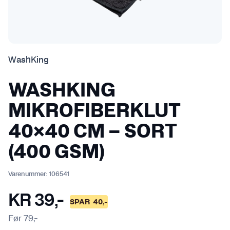
WashKing
WASHKING
MIKROFIBERKLUT
40×40 CM – SORT
(400 GSM)
Varenummer:
106541
KR
39
,-
SPAR
40
,-
Før
79
,-