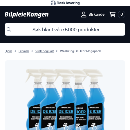
Eksperter på norske forhold
0
Bli kunde
Hjem
Bilvask
Vinter og Salt
Washking De-Icer Megapack