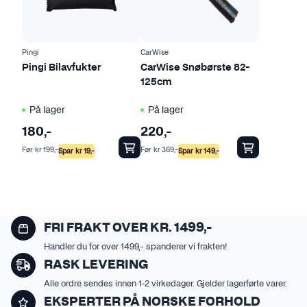
Pingi
CarWise
Pingi Bilavfukter
CarWise Snøbørste 82-
125cm
På lager
På lager
180
,-
220
,-
Før
kr
199
,-
Før
kr
369
,-
Spar
kr
19
,-
Spar
kr
149
,-
FRI FRAKT OVER KR. 1499,-
Handler du for over 1499,- spanderer vi frakten!
RASK LEVERING
Alle ordre sendes innen 1-2 virkedager. Gjelder lagerførte varer.
EKSPERTER PÅ NORSKE FORHOLD