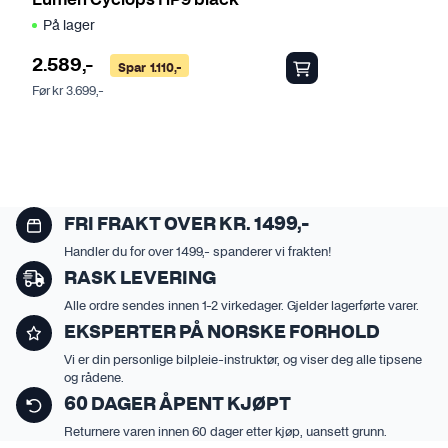
Lumen Cyclops HP9 black
På lager
2.589
,-
Spar
1.110
,-
Før
kr
3.699
,-
FRI FRAKT OVER KR. 1499,-
Handler du for over 1499,- spanderer vi frakten!
RASK LEVERING
Alle ordre sendes innen 1-2 virkedager. Gjelder lagerførte varer.
EKSPERTER PÅ NORSKE FORHOLD
Vi er din personlige bilpleie-instruktør, og viser deg alle tipsene
og rådene.
60 DAGER ÅPENT KJØPT
Returnere varen innen 60 dager etter kjøp, uansett grunn.