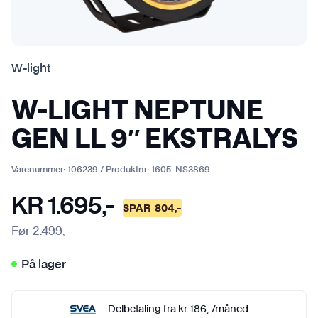
W-light
W-LIGHT NEPTUNE
GEN LL 9″ EKSTRALYS
Varenummer:
106239
/
Produktnr:
1605-NS3869
KR
1.695
,-
SPAR
804
,-
Før
2.499
,-
På lager
Delbetaling fra
kr
186
,-
/måned