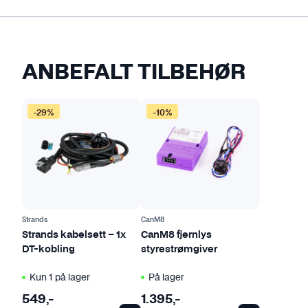
ANBEFALT TILBEHØR
-29%
-10%
Strands
CanM8
Strands kabelsett – 1x
CanM8 fjernlys
DT-kobling
styrestrømgiver
Kun 1 på lager
På lager
549
,-
1.395
,-