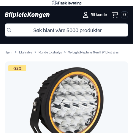
Rask levering
0
Bli kunde
Hjem
Ekstralys
Runde Ekstralys
W-Light Neptune Gen ll 9″ Ekstralys
-32%