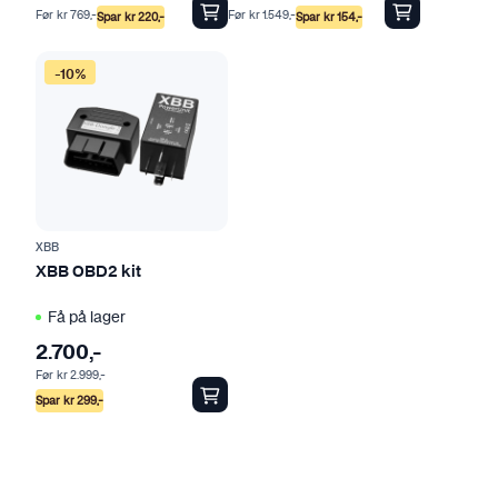
Før
kr
769
,-
Før
kr
1.549
,-
Spar
kr
220
,-
Spar
kr
154
,-
-10%
XBB
XBB OBD2 kit
Få på lager
2.700
,-
Før
kr
2.999
,-
Spar
kr
299
,-