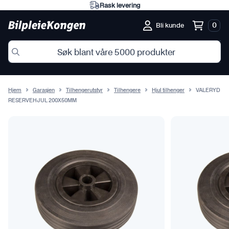
Rask levering
0
Bli kunde
Hjem
Garasjen
Tilhengerutstyr
Tilhengere
Hjul tilhenger
VALERYD
RESERVEHJUL 200X50MM