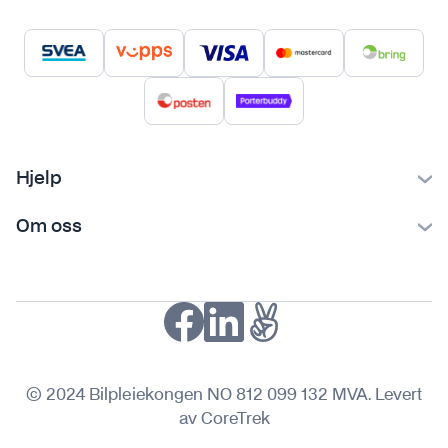
Hjelp
Kontakt oss
Om oss
Ofte stilte spørsmål
Bilpleiekongen
Frakt og levering
Bilpleietips
Retur og reklamasjon
NAF-medlem
Fordeler med SVEA
Kjøpsvilkår
© 2024 Bilpleiekongen NO 812 099 132 MVA. Levert
Personvern
av CoreTrek