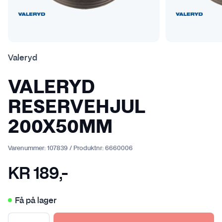
Valeryd
VALERYD
RESERVEHJUL
200X50MM
Varenummer:
107839
/
Produktnr:
6660006
KR
189
,-
Få på lager