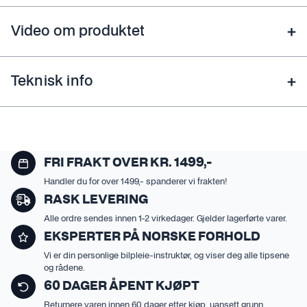
Video om produktet
Teknisk info
FRI FRAKT OVER KR. 1499,-
Handler du for over 1499,- spanderer vi frakten!
RASK LEVERING
Alle ordre sendes innen 1-2 virkedager. Gjelder lagerførte varer.
EKSPERTER PÅ NORSKE FORHOLD
Vi er din personlige bilpleie-instruktør, og viser deg alle tipsene
og rådene.
60 DAGER ÅPENT KJØPT
Returnere varen innen 60 dager etter kjøp, uansett grunn.