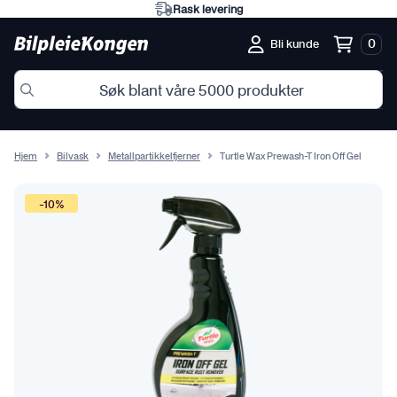
Rask levering
0
Bli kunde
Hjem
Bilvask
Metallpartikkelfjerner
Turtle Wax Prewash-T Iron Off Gel
-10%