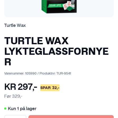
Turtle Wax
TURTLE WAX
LYKTEGLASSFORNYE
R
Varenummer:
105990
/
Produktnr:
TUR-9541
KR
297
,-
SPAR
32
,-
Før
329
,-
Kun 1 på lager