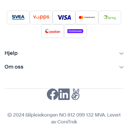
Hjelp
Kontakt oss
Om oss
Ofte stilte spørsmål
Bilpleiekongen
Frakt og levering
Bilpleietips
Retur og reklamasjon
NAF-medlem
Fordeler med SVEA
Kjøpsvilkår
© 2024 Bilpleiekongen NO 812 099 132 MVA. Levert
Personvern
av CoreTrek