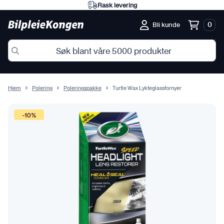
Rask levering
0
Bli kunde
Hjem
Polering
Poleringspakke
Turtle Wax Lykteglassfornyer
-10%