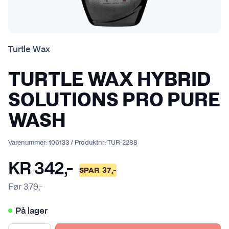
Turtle Wax
TURTLE WAX HYBRID
SOLUTIONS PRO PURE
WASH
Varenummer:
106133
/
Produktnr:
TUR-2288
KR
342
,-
SPAR
37
,-
Før
379
,-
På lager