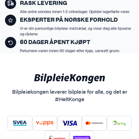
l
l
RASK LEVERING
t
t
Alle ordre sendes innen 1-2 virkedager. Gjelder lagerførte varer.
e
e
EKSPERTER PÅ NORSKE FORHOLD
r
r
Vi er din personlige bilpleie-instruktør, og viser deg alle tipsene
n
n
og rådene.
a
a
60 DAGER ÅPENT KJØPT
t
t
Returnere varen innen 60 dager etter kjøp, uansett grunn.
i
i
v
v
e
e
n
n
e
e
k
k
Bilpleiekongen leverer bilpleie for alle, og det er
a
a
#HeltKonge
n
n
v
v
e
e
l
l
g
g