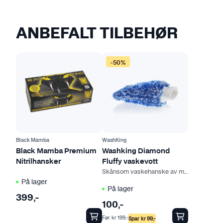
ANBEFALT TILBEHØR
D
D
-50%
e
e
t
t
t
t
e
e
p
p
r
r
o
o
Black Mamba
WashKing
d
d
Black Mamba Premium
Washking Diamond
Nitrilhansker
Fluffy vaskevott
u
u
Skånsom vaskehanske av mikrofiber
k
k
På lager
t
t
På lager
399
,-
e
e
100
,-
t
t
Før
kr
199
,-
Spar
kr
99
,-