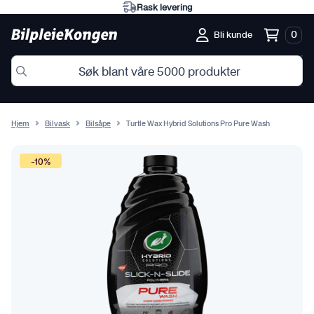
Rask levering
0
Bli kunde
Hjem
Bilvask
Bilsåpe
Turtle Wax Hybrid Solutions Pro Pure Wash
-10%