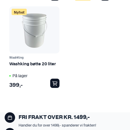
h
h
a
a
Nyhet
r
r
f
f
l
l
e
e
r
r
e
e
v
v
WashKing
a
a
Washking bøtte 20 liter
r
r
På lager
i
i
a
a
399
,-
n
n
t
t
e
e
r
r
FRI FRAKT OVER KR. 1499,-
.
.
Handler du for over 1499,- spanderer vi frakten!
A
A