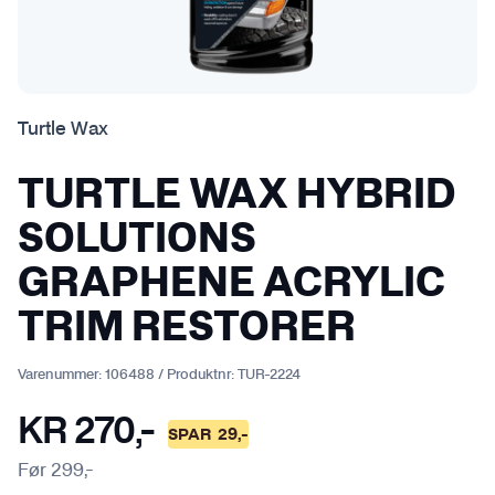
Turtle Wax
TURTLE WAX HYBRID
SOLUTIONS
GRAPHENE ACRYLIC
TRIM RESTORER
Varenummer:
106488
/
Produktnr:
TUR-2224
KR
270
,-
SPAR
29
,-
Før
299
,-