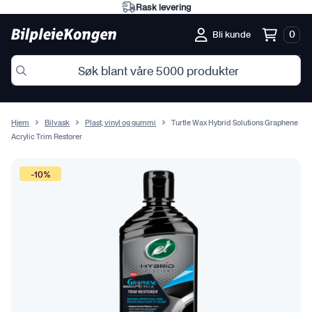
Rask levering
0
Bli kunde
Hjem
Bilvask
Plast, vinyl og gummi
Turtle Wax Hybrid Solutions Graphene
Acrylic Trim Restorer
-10%