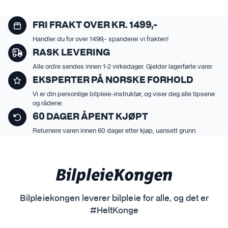
r
r
f
f
FRI FRAKT OVER KR. 1499,-
l
l
Handler du for over 1499,- spanderer vi frakten!
e
e
RASK LEVERING
r
r
e
e
Alle ordre sendes innen 1-2 virkedager. Gjelder lagerførte varer.
v
v
EKSPERTER PÅ NORSKE FORHOLD
a
a
Vi er din personlige bilpleie-instruktør, og viser deg alle tipsene
r
r
og rådene.
i
i
60 DAGER ÅPENT KJØPT
a
a
Returnere varen innen 60 dager etter kjøp, uansett grunn.
n
n
t
t
e
e
r
r
.
.
Bilpleiekongen leverer bilpleie for alle, og det er
A
A
#HeltKonge
l
l
t
t