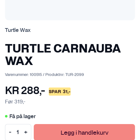
Turtle Wax
TURTLE CARNAUBA
WAX
Varenummer:
100515
/
Produktnr:
TUR-2099
KR
288
,-
SPAR
31
,-
Før
319
,-
Få på lager
Legg i handlekurv