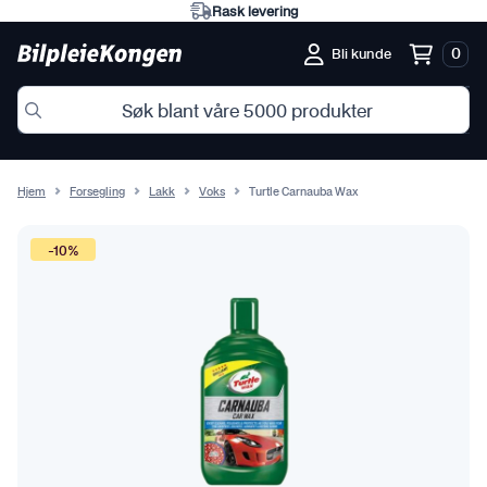
Rask levering
0
Bli kunde
Hjem
Forsegling
Lakk
Voks
Turtle Carnauba Wax
-10%