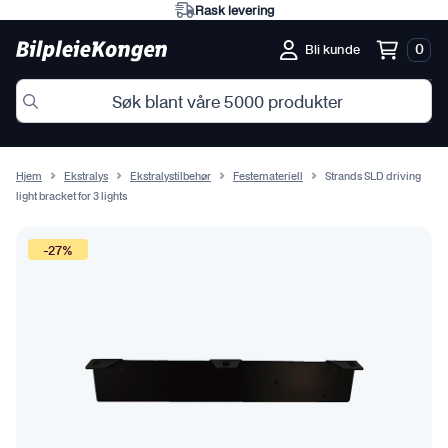
Rask levering
0
Bli kunde
Hjem
Ekstralys
Ekstralystilbehør
Festemateriell
Strands SLD driving
light bracket for 3 lights
-27%