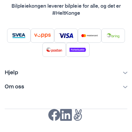
Bilpleiekongen leverer bilpleie for alle, og det er
#HeltKonge
Hjelp
Kontakt oss
Om oss
Ofte stilte spørsmål
Bilpleiekongen
Frakt og levering
Bilpleietips
Retur og reklamasjon
NAF-medlem
Fordeler med SVEA
Kjøpsvilkår