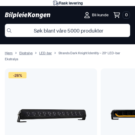
Rask levering
0
Bli kunde
Hjem
Ekstralys
LED-bar
Strands Dark Knight Identity – 20″ LED-bar
Ekstralys
-28%