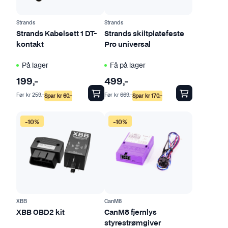
Strands
Strands
Strands Kabelsett 1 DT-
Strands skiltplatefeste
kontakt
Pro universal
På lager
Få på lager
199
,-
499
,-
Før
kr
259
,-
Før
kr
669
,-
Spar
kr
60
,-
Spar
kr
170
,-
-10%
-10%
XBB
CanM8
XBB OBD2 kit
CanM8 fjernlys
styrestrømgiver