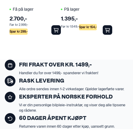
Få på lager
På lager
2.700
,-
1.395
,-
Før
kr
2.999
,-
Før
kr
1.549
,-
Spar
kr
154
,-
Spar
kr
299
,-
FRI FRAKT OVER KR. 1499,-
Handler du for over 1499,- spanderer vi frakten!
RASK LEVERING
Alle ordre sendes innen 1-2 virkedager. Gjelder lagerførte varer.
EKSPERTER PÅ NORSKE FORHOLD
Vi er din personlige bilpleie-instruktør, og viser deg alle tipsene
og rådene.
60 DAGER ÅPENT KJØPT
Returnere varen innen 60 dager etter kjøp, uansett grunn.