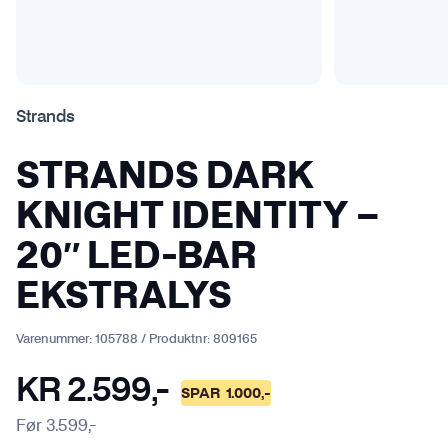
Strands
STRANDS DARK
KNIGHT IDENTITY –
20″ LED-BAR
EKSTRALYS
Varenummer:
105788
/
Produktnr:
809165
KR
2.599
,-
SPAR
1.000
,-
Før
3.599
,-