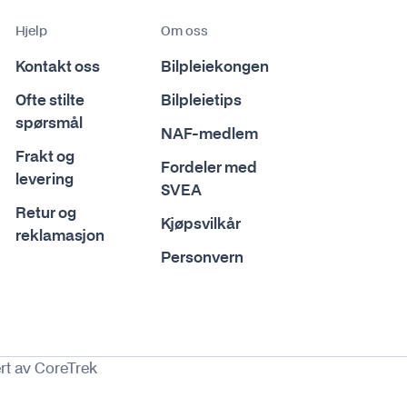
Hjelp
Om oss
Kontakt oss
Bilpleiekongen
Ofte stilte
Bilpleietips
spørsmål
NAF-medlem
Frakt og
Fordeler med
levering
SVEA
Retur og
Kjøpsvilkår
reklamasjon
Personvern
rt av CoreTrek