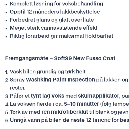
Komplett løsning for voksbehandling
Opptil 12 måneders lakkbeskyttelse
Forbedret glans og glatt overflate
Meget sterk vannavstøtende effekt
Riktig forarbeid gir maksimal holdbarhet
Fremgangsmåte – Soft99 New Fusso Coat
Vask bilen grundig og tørk helt.
Spray
Washking Paint Inspection
på lakken og 
rester.
Påfør et
tynt lag voks
med
skumapplikator
, pa
La voksen herde i ca.
5–10 minutter
(følg tempe
Tørk av med
ren mikrofiberklut
til blank og jevn 
Unngå vann på bilen de neste
12 timene
for bes