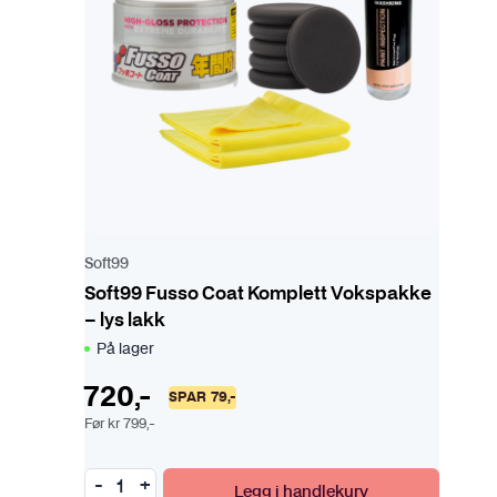
Soft99
Soft99 Fusso Coat Komplett Vokspakke
– lys lakk
På lager
720
,-
SPAR
79
,-
Før
kr
799
,-
Legg i handlekurv