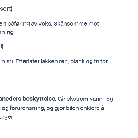
sort)
llert påføring av voks. Skånsomme mot
kning.
l)
nish. Etterlater lakken ren, blank og fri for
. Gir ekstrem vann- og
åneders beskyttelse
 og forurensning, og gjør bilen enklere å
arger.