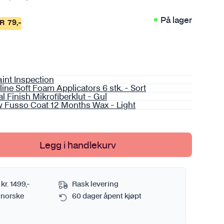
Sprayflaske og pumpekanne
Se alt i Metall
Verktøy
På lager
AR
79
,-
Tørkehåndkle
Se alt i Verktøy
Vaskebøtte
Se alt i Bilvasktilbehør
int Inspection
ine Soft Foam Applicators 6 stk. - Sort
mi
l Finish Mikrofiberklut - Gul
w Fusso Coat 12 Months Wax - Light
Legg i handlekurv
 kr. 1499,-
Rask levering
 norske
60 dager åpent kjøpt