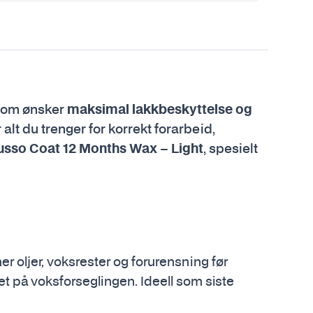
 som ønsker
maksimal lakkbeskyttelse og
t du trenger for korrekt forarbeid,
sso Coat 12 Months Wax – Light
, spesielt
r oljer, voksrester og forurensning før
t på voksforseglingen. Ideell som siste