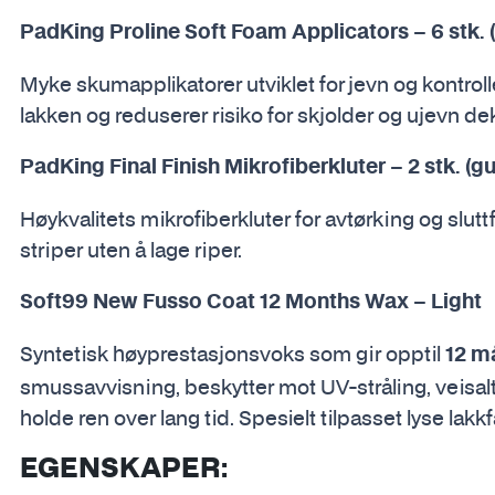
PadKing Proline Soft Foam Applicators – 6 stk. (
Myke skumapplikatorer utviklet for jevn og kontro
lakken og reduserer risiko for skjolder og ujevn de
PadKing Final Finish Mikrofiberkluter – 2 stk. (gu
Høykvalitets mikrofiberkluter for avtørking og sluttfi
striper uten å lage riper.
Soft99 New Fusso Coat 12 Months Wax – Light
Syntetisk høyprestasjonsvoks som gir opptil
12 m
smussavvisning, beskytter mot UV-stråling, veisalt
holde ren over lang tid. Spesielt tilpasset lyse lakkf
EGENSKAPER: