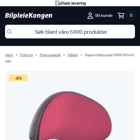
Rask levering
0
Bli kunde
Hjem
Polering
Poleringspute
Våtslip
Rupes Våtslip papir P800 150 mm
(stk)
-8%