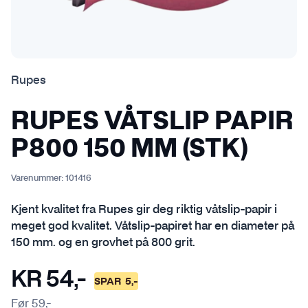
Rupes
RUPES VÅTSLIP PAPIR
P800 150 MM (STK)
Varenummer:
101416
Kjent kvalitet fra Rupes gir deg riktig våtslip-papir i
meget god kvalitet. Våtslip-papiret har en diameter på
150 mm. og en grovhet på 800 grit.
KR
54
,-
SPAR
5
,-
Før
59
,-