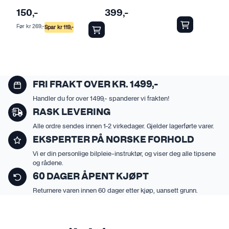
t
t
150
,-
399
,-
e
e
Før
kr
269
,-
t
t
Spar
kr
119
,-
h
h
a
a
r
r
f
f
FRI FRAKT OVER KR. 1499,-
l
l
Handler du for over 1499,- spanderer vi frakten!
e
e
RASK LEVERING
r
r
e
e
Alle ordre sendes innen 1-2 virkedager. Gjelder lagerførte varer.
v
v
EKSPERTER PÅ NORSKE FORHOLD
a
a
Vi er din personlige bilpleie-instruktør, og viser deg alle tipsene
r
r
og rådene.
i
i
60 DAGER ÅPENT KJØPT
a
a
Returnere varen innen 60 dager etter kjøp, uansett grunn.
n
n
t
t
e
e