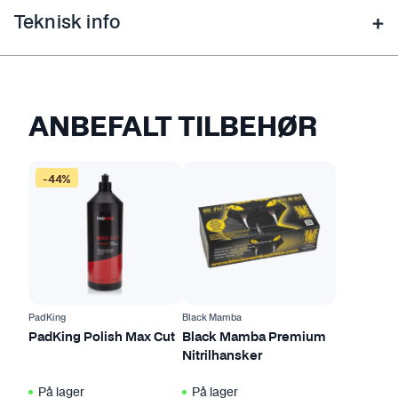
Teknisk info
ANBEFALT TILBEHØR
D
D
-44%
e
e
t
t
t
t
e
e
p
p
r
r
o
o
PadKing
Black Mamba
d
d
PadKing Polish Max Cut
Black Mamba Premium
Nitrilhansker
u
u
k
k
På lager
På lager