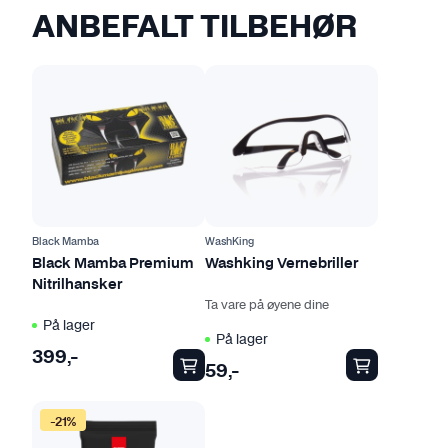
ANBEFALT TILBEHØR
D
e
t
t
e
p
r
o
Black Mamba
WashKing
d
Black Mamba Premium
Washking Vernebriller
Nitrilhansker
u
Ta vare på øyene dine
k
På lager
t
På lager
399
,-
e
59
,-
t
h
D
-21%
a
e