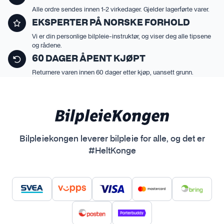
e
e
Alle ordre sendes innen 1-2 virkedager. Gjelder lagerførte varer.
r
v
EKSPERTER PÅ NORSKE FORHOLD
n
a
Vi er din personlige bilpleie-instruktør, og viser deg alle tipsene
a
r
og rådene.
t
i
60 DAGER ÅPENT KJØPT
i
a
Returnere varen innen 60 dager etter kjøp, uansett grunn.
v
n
e
t
n
e
e
r
k
.
Bilpleiekongen leverer bilpleie for alle, og det er
a
A
#HeltKonge
n
l
v
t
e
e
l
r
g
n
e
a