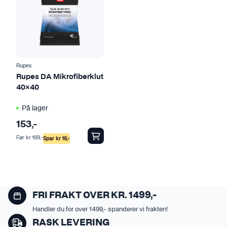
r
t
f
t
l
e
e
p
r
r
e
o
Rupes
v
d
Rupes DA Mikrofiberklut
40×40
a
u
r
k
På lager
i
t
153
,-
a
e
Før
kr
169
,-
n
t
Spar
kr
16
,-
t
h
e
a
r
r
.
f
FRI FRAKT OVER KR. 1499,-
A
l
Handler du for over 1499,- spanderer vi frakten!
l
e
RASK LEVERING
t
r