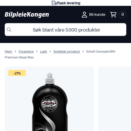
Rask levering
0
Bli kunde
Hjem
Forsegling
Lakk
Syntetisk og hybrid
Scholl Concepts W6+
Premium Glaze Wax
-21%