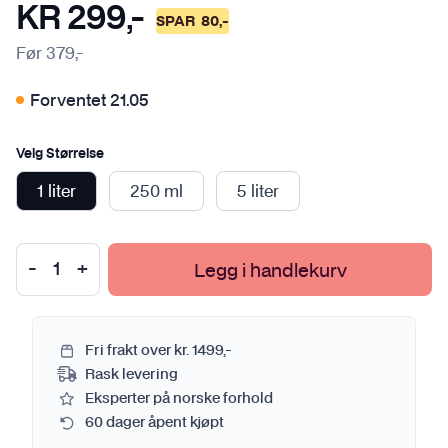
KR
299
,-
SPAR
80
,-
Før
379
,-
Forventet 21.05
Velg Størrelse
1 liter
250 ml
5 liter
Legg i handlekurv
Fri frakt over kr. 1499,-
Rask levering
Eksperter på norske forhold
60 dager åpent kjøpt