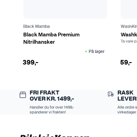
k
t
e
t
Black Mamba
WashKi
h
Black Mamba Premium
Washki
a
Ta vare 
Nitrilhansker
r
På lager
f
l
399
,-
59
,-
e
r
e
v
FRI FRAKT
RASK
a
OVER KR. 1499,-
LEVER
r
Handler du for over 1499,-
Alle ordre 
i
spanderer vi frakten!
virkedager.
a
n
t