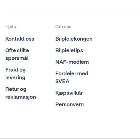
Hjelp
Om oss
Kontakt oss
Bilpleiekongen
Ofte stilte
Bilpleietips
spørsmål
NAF-medlem
Frakt og
Fordeler med
levering
SVEA
Retur og
Kjøpsvilkår
reklamasjon
Personvern