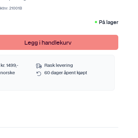
Sprayflaske og pumpekanne
Se alt i Metall
ktnr:
21001B
Verktøy
Tørkehåndkle
Se alt i Verktøy
På lager
Vaskebøtte
Se alt i Bilvasktilbehør
Legg i handlekurv
mi
 kr. 1499,-
Rask levering
 norske
60 dager åpent kjøpt