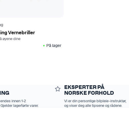
ng
ng Vernebriller
på øyene dine
På lager
EKSPERTER PÅ
ING
NORSKE FORHOLD
sendes innen 1-2
Vi er din personlige bilpleie-instruktør,
 Gjelder lagerførte varer.
og viser deg alle tipsene og rådene.