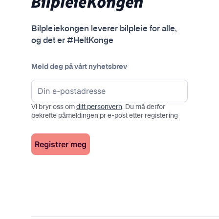
e
r
Bilpleiekongen leverer bilpleie for alle,
.
og det er #HeltKonge
A
l
t
Meld deg på vårt nyhetsbrev
e
r
n
Vi bryr oss om
ditt personvern
. Du må derfor
a
bekrefte påmeldingen pr e-post etter registering
t
i
v
e
n
e
k
a
n