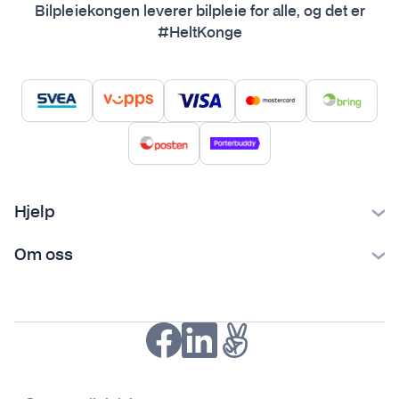
Bilpleiekongen leverer bilpleie for alle, og det er
#HeltKonge
Hjelp
Kontakt oss
Om oss
Ofte stilte spørsmål
Bilpleiekongen
Frakt og levering
Bilpleietips
Retur og reklamasjon
NAF-medlem
Fordeler med SVEA
Kjøpsvilkår