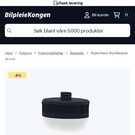
Rask levering
0
Bli kunde
Hjem
Polering
Poleringstilbehør
Bakplater
Rupes Nano Slip Bakplate
34 mm
-8%