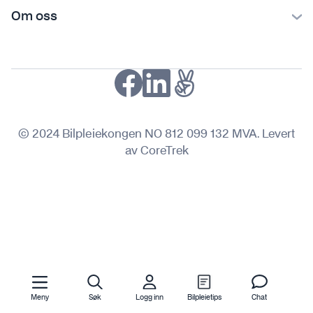
Kontakt oss
Om oss
Ofte stilte spørsmål
Bilpleiekongen
Frakt og levering
Bilpleietips
Retur og reklamasjon
NAF-medlem
Fordeler med SVEA
Kjøpsvilkår
© 2024 Bilpleiekongen NO 812 099 132 MVA. Levert
Personvern
av CoreTrek
Meny
Søk
Logg inn
Bilpleietips
Chat