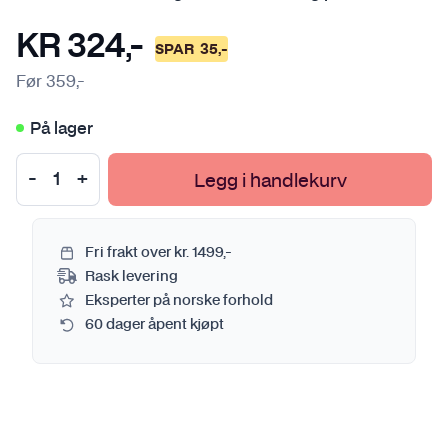
KR
324
,-
SPAR
35
,-
Før
359
,-
På lager
Legg i handlekurv
Fri frakt over kr. 1499,-
Rask levering
Eksperter på norske forhold
60 dager åpent kjøpt