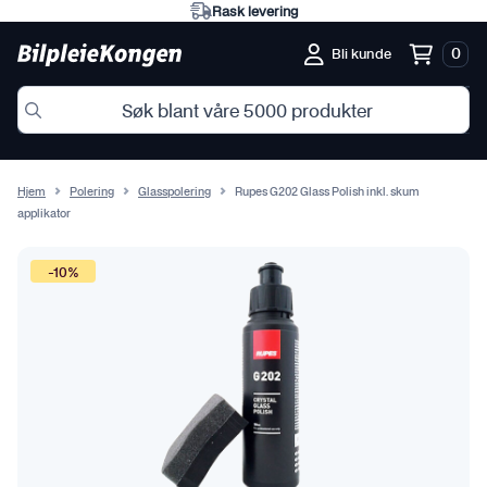
Rask levering
0
Bli kunde
Hjem
Polering
Glasspolering
Rupes G202 Glass Polish inkl. skum
applikator
-10%