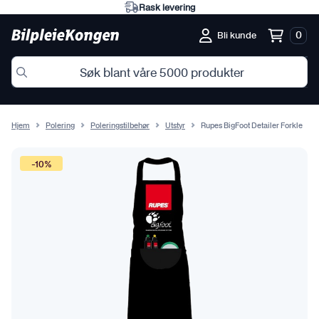
Rask levering
0
Bli kunde
Hjem
Polering
Poleringstilbehør
Utstyr
Rupes BigFoot Detailer Forkle
-10%