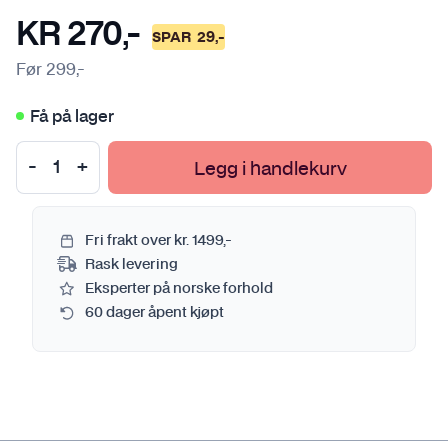
KR
270
,-
SPAR
29
,-
Før
299
,-
Få på lager
Legg i handlekurv
Fri frakt over kr. 1499,-
Rask levering
Eksperter på norske forhold
60 dager åpent kjøpt