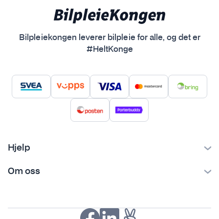
Bilpleiekongen leverer bilpleie for alle, og det er
#HeltKonge
Hjelp
Kontakt oss
Om oss
Ofte stilte spørsmål
Bilpleiekongen
Frakt og levering
Bilpleietips
Retur og reklamasjon
NAF-medlem