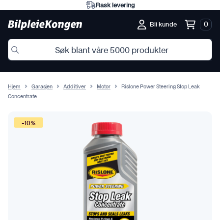
Rask levering
0
Bli kunde
Hjem
Garasjen
Additiver
Motor
Rislone Power Steering Stop Leak
Concentrate
-10%