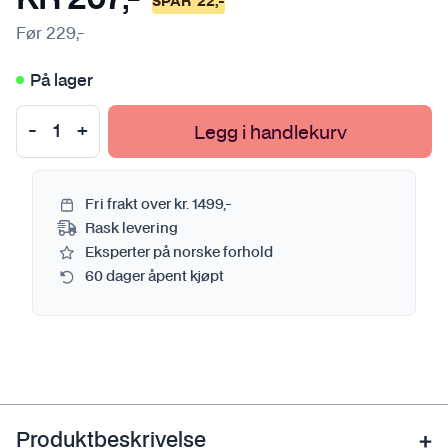
SPAR
22
,-
Før
229
,-
På lager
Legg i handlekurv
Fri frakt over kr. 1499,-
Rask levering
Eksperter på norske forhold
60 dager åpent kjøpt
Produktbeskrivelse