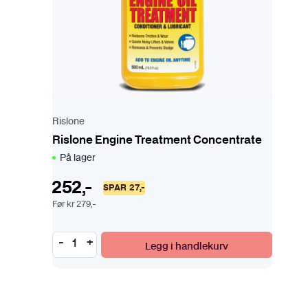
Rislone
Rislone Engine Treatment Concentrate
På lager
252
,-
SPAR
27
,-
Før
kr
279
,-
Legg i handlekurv