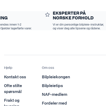
EKSPERTER PÅ
ING
NORSKE FORHOLD
sendes innen 1-2
Vi er din personlige bilpleie-instruktør,
 Gjelder lagerførte varer.
og viser deg alle tipsene og rådene.
Hjelp
Om oss
Kontakt oss
Bilpleiekongen
Ofte stilte
Bilpleietips
spørsmål
NAF-medlem
Frakt og
Fordeler med