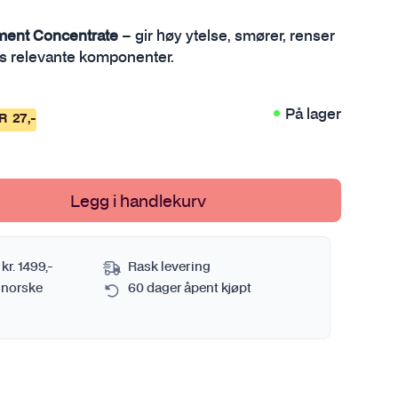
Sprayflaske og pumpekanne
Se alt i Metall
Verktøy
ment Concentrate
– gir høy ytelse, smører, renser
Tørkehåndkle
s relevante komponenter.
Se alt i Verktøy
Vaskebøtte
Se alt i Bilvasktilbehør
På lager
AR
27
,-
mi
Legg i handlekurv
 kr. 1499,-
Rask levering
 norske
60 dager åpent kjøpt