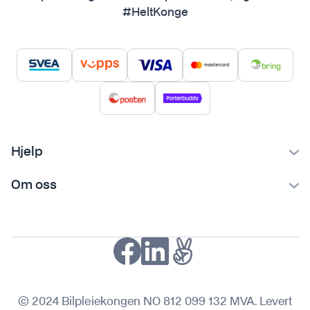
#HeltKonge
Hjelp
Kontakt oss
Om oss
Ofte stilte spørsmål
Bilpleiekongen
Frakt og levering
Bilpleietips
Retur og reklamasjon
NAF-medlem
Fordeler med SVEA
Kjøpsvilkår
© 2024 Bilpleiekongen NO 812 099 132 MVA. Levert
Personvern