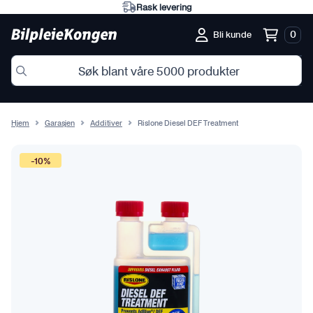
Rask levering
0
Bli kunde
Hjem
Garasjen
Additiver
Rislone Diesel DEF Treatment
-10%