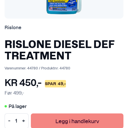
Rislone
RISLONE DIESEL DEF
TREATMENT
Varenummer:
44780
/
Produktnr:
44780
KR
450
,-
SPAR
49
,-
Før
499
,-
På lager
Legg i handlekurv