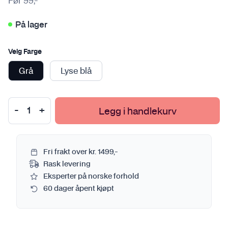
Før
99
,-
På lager
Velg Farge
Grå
Lyse blå
Legg i handlekurv
Fri frakt over kr. 1499,-
Rask levering
Eksperter på norske forhold
60 dager åpent kjøpt