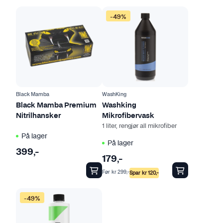
D
-49%
e
t
t
e
p
r
o
Black Mamba
WashKing
d
Black Mamba Premium
Washking
Nitrilhansker
Mikrofibervask
u
1 liter, rengjør all mikrofiber
k
På lager
t
På lager
399
,-
e
179
,-
t
Før
kr
299
,-
Spar
kr
120
,-
h
a
-49%
r
f