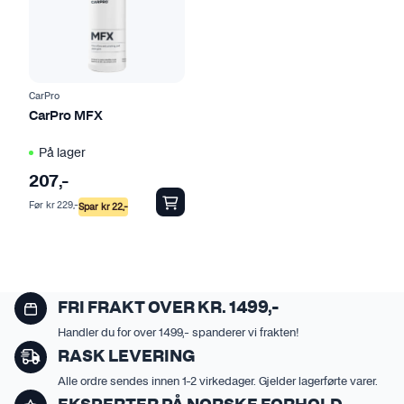
l
e
r
e
v
CarPro
a
CarPro MFX
r
På lager
i
a
207
,-
n
Før
kr
229
,-
Spar
kr
22
,-
t
e
r
.
A
FRI FRAKT OVER KR. 1499,-
l
Handler du for over 1499,- spanderer vi frakten!
t
RASK LEVERING
e
Alle ordre sendes innen 1-2 virkedager. Gjelder lagerførte varer.
r