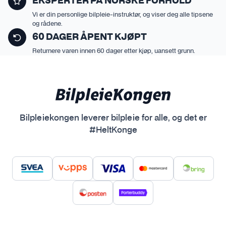
EKSPERTER PÅ NORSKE FORHOLD
n
Vi er din personlige bilpleie-instruktør, og viser deg alle tipsene
a
og rådene.
t
60 DAGER ÅPENT KJØPT
i
Returnere varen innen 60 dager etter kjøp, uansett grunn.
v
e
n
e
k
a
Bilpleiekongen leverer bilpleie for alle, og det er
n
#HeltKonge
v
e
l
g
e
s
p
å