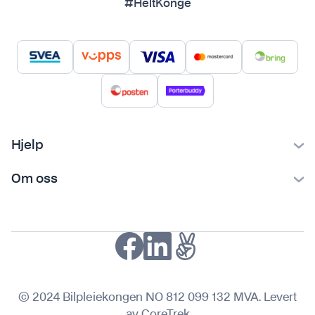
#HeltKonge
Hjelp
Kontakt oss
Om oss
Ofte stilte spørsmål
Bilpleiekongen
Frakt og levering
Bilpleietips
Retur og reklamasjon
NAF-medlem
Fordeler med SVEA
Kjøpsvilkår
© 2024 Bilpleiekongen NO 812 099 132 MVA. Levert
Personvern
av CoreTrek