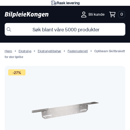
Rask levering
0
Bli kunde
Hjem
Ekstralys
Ekstralystilbehør
Festemateriell
Optibeam Skiltbrakett
for stor bjelke
-27%