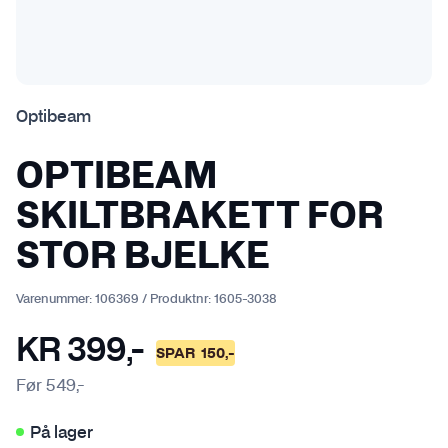
Optibeam
OPTIBEAM
SKILTBRAKETT FOR
STOR BJELKE
Varenummer:
106369
/
Produktnr:
1605-3038
KR
399
,-
SPAR
150
,-
Før
549
,-
På lager