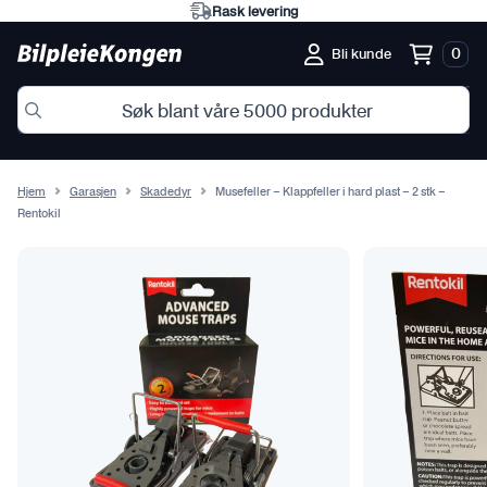
Rask levering
0
Bli kunde
Hjem
Garasjen
Skadedyr
Musefeller – Klappfeller i hard plast – 2 stk –
Rentokil