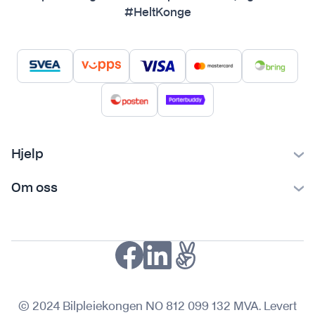
#HeltKonge
Hjelp
Kontakt oss
Om oss
Ofte stilte spørsmål
Bilpleiekongen
Frakt og levering
Bilpleietips
Retur og reklamasjon
NAF-medlem
Fordeler med SVEA
Kjøpsvilkår
© 2024 Bilpleiekongen NO 812 099 132 MVA. Levert
Personvern