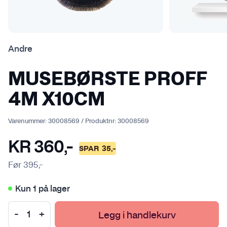
Andre
MUSEBØRSTE PROFF
4M X10CM
Varenummer:
30008569
/
Produktnr:
30008569
KR
360
,-
SPAR
35
,-
Før
395
,-
Kun 1 på lager
Legg i handlekurv