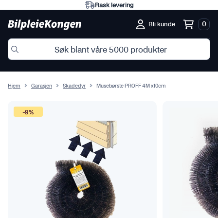
Rask levering
0
Bli kunde
Hjem
Garasjen
Skadedyr
Musebørste PROFF 4M x10cm
-9%