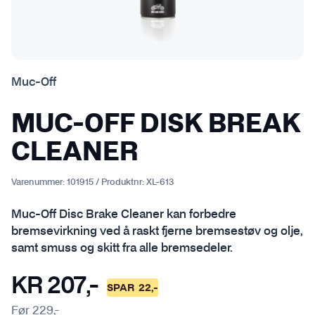
Muc-Off
MUC-OFF DISK BREAK
CLEANER
Varenummer:
101915
/
Produktnr:
XL-613
Muc-Off Disc Brake Cleaner kan forbedre
bremsevirkning ved å raskt fjerne bremsestøv og olje,
samt smuss og skitt fra alle bremsedeler.
KR
207
,-
SPAR
22
,-
Før
229
,-