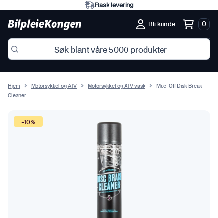
Rask levering
0
Bli kunde
Hjem
Motorsykkel og ATV
Motorsykkel og ATV vask
Muc-Off Disk Break
Cleaner
-10%