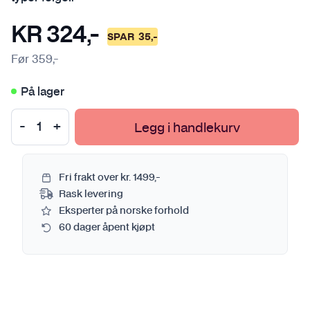
KR
324
,-
SPAR
35
,-
Før
359
,-
På lager
Legg i handlekurv
Fri frakt over kr. 1499,-
Rask levering
Eksperter på norske forhold
60 dager åpent kjøpt