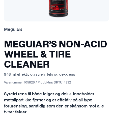
Meguiars
MEGUIAR’S NON-ACID
WHEEL & TIRE
CLEANER
946 ml, effektiv og syrefri felg og dekkrens
Varenummer:
105826
/
Produktnr:
DRTU14332
Syrefri rens til både felger og dekk. Inneholder
metallpartikkelfjerner og er effektiv på all type
forurensing, samtidig som den er skånsom mot alle
typer felger.