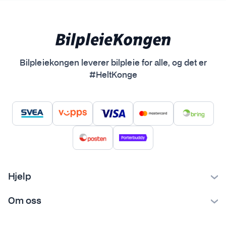
e
n
e
k
a
Bilpleiekongen leverer bilpleie for alle, og det er
n
#HeltKonge
v
e
l
g
e
s
p
å
Hjelp
p
Kontakt oss
r
Om oss
o
Ofte stilte spørsmål
Bilpleiekongen
d
Frakt og levering