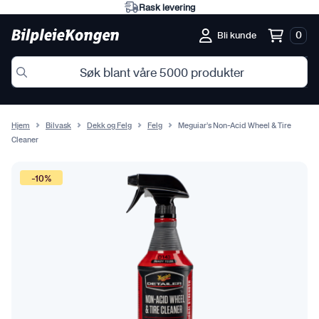
Rask levering
0
Bli kunde
Hjem
Bilvask
Dekk og Felg
Felg
Meguiar’s Non-Acid Wheel & Tire
Cleaner
-10%