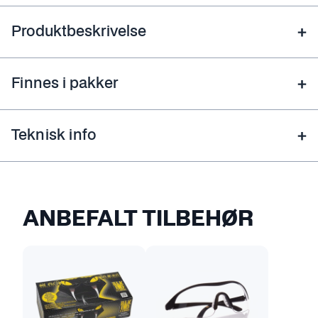
Produktbeskrivelse
Finnes i pakker
Teknisk info
ANBEFALT TILBEHØR
D
e
t
t