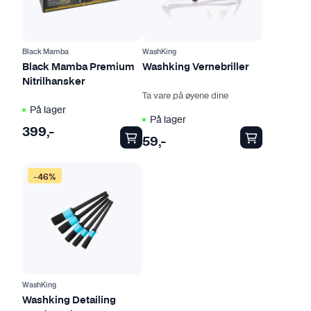
e
p
r
o
Black Mamba
WashKing
d
Black Mamba Premium
Washking Vernebriller
Nitrilhansker
u
Ta vare på øyene dine
k
På lager
t
På lager
399
,-
e
59
,-
t
h
-46%
a
r
f
l
e
r
e
WashKing
v
Washking Detailing