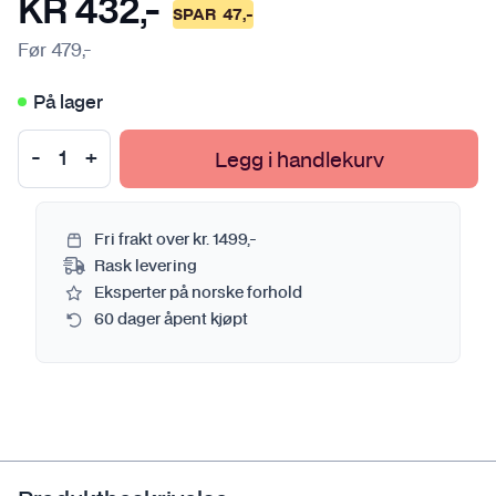
KR
432
,-
SPAR
47
,-
Før
479
,-
På lager
Legg i handlekurv
Fri frakt over kr. 1499,-
Rask levering
Eksperter på norske forhold
60 dager åpent kjøpt