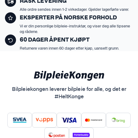
RASK LEVERING
t
r
e
e
Alle ordre sendes innen 1-2 virkedager. Gjelder lagerførte varer.
r
v
EKSPERTER PÅ NORSKE FORHOLD
n
a
Vi er din personlige bilpleie-instruktør, og viser deg alle tipsene
a
r
og rådene.
t
i
60 DAGER ÅPENT KJØPT
i
a
Returnere varen innen 60 dager etter kjøp, uansett grunn.
v
n
e
t
n
e
e
r
k
.
Bilpleiekongen leverer bilpleie for alle, og det er
a
A
#HeltKonge
n
l
v
t
e
e
l
r
g
n
e
a