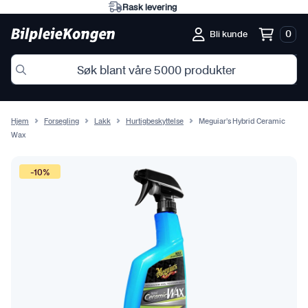
Eksperter på norske forhold
0
Bli kunde
Hjem
Forsegling
Lakk
Hurtigbeskyttelse
Meguiar’s Hybrid Ceramic
Wax
-10%