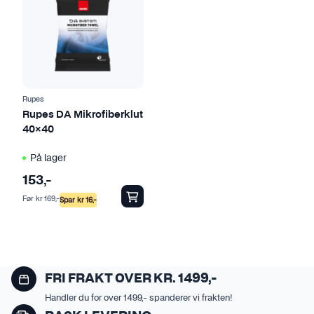
r
t
f
t
l
e
e
p
r
r
e
o
Rupes
v
d
Rupes DA Mikrofiberklut
40×40
a
u
r
k
På lager
i
t
153
,-
a
e
Før
kr
169
,-
n
t
Spar
kr
16
,-
t
h
e
a
r
r
.
f
FRI FRAKT OVER KR. 1499,-
A
l
Handler du for over 1499,- spanderer vi frakten!
l
e