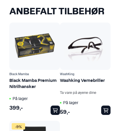
ANBEFALT TILBEHØR
D
e
t
t
e
p
r
o
Black Mamba
WashKing
d
Black Mamba Premium
Washking Vernebriller
Nitrilhansker
u
Ta vare på øyene dine
k
På lager
t
På lager
399
,-
e
59
,-
t
h
D
-9%
a
e