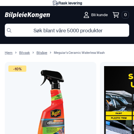
Rask levering
0
Bli kunde
Hjem
Bilvask
Bilsåpe
Meguiar’s Ceramic Waterless Wash
-10%