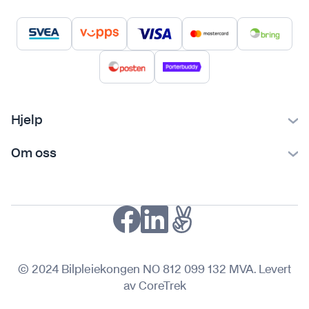
Hjelp
Kontakt oss
Om oss
Ofte stilte spørsmål
Bilpleiekongen
Frakt og levering
Bilpleietips
Retur og reklamasjon
NAF-medlem
Fordeler med SVEA
Kjøpsvilkår
© 2024 Bilpleiekongen NO 812 099 132 MVA. Levert
Personvern
av CoreTrek