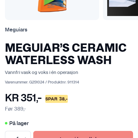
Meguiars
MEGUIAR’S CERAMIC
WATERLESS WASH
Vannfri vask og voks i én operasjon
Varenummer:
G251024
/
Produktnr:
911314
KR
351
,-
SPAR
38
,-
Før
389
,-
På lager