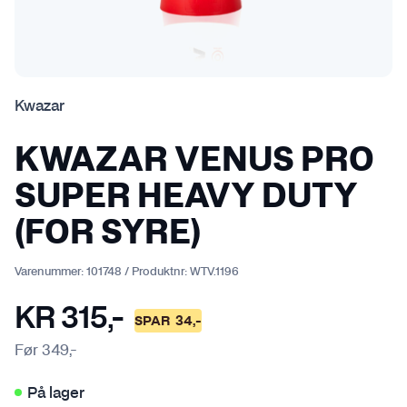
Kwazar
KWAZAR VENUS PRO
SUPER HEAVY DUTY
(FOR SYRE)
Varenummer:
101748
/
Produktnr:
WTV.1196
KR
315
,-
SPAR
34
,-
Før
349
,-
På lager