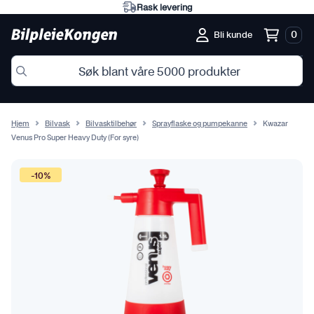
Rask levering
0
Bli kunde
Hjem
Bilvask
Bilvasktilbehør
Sprayflaske og pumpekanne
Kwazar
Venus Pro Super Heavy Duty (For syre)
-10%