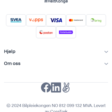
#HeltKonge
Hjelp
Kontakt oss
Om oss
Ofte stilte spørsmål
Bilpleiekongen
Frakt og levering
Bilpleietips
Retur og reklamasjon
NAF-medlem
Fordeler med SVEA
Kjøpsvilkår
© 2024 Bilpleiekongen NO 812 099 132 MVA. Levert
Personvern
av CoreTrek